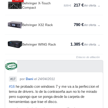
Behringer X-Touch
217 €
320 €
Ver oferta
→
Compact
790 €
Behringer X32 Rack
Ver oferta
→
1.385 €
Behringer WING Rack
Ver oferta
→
Enlaces de afiliación
por
Dani
el 24/04/2011
#17
#16
he probado con windows 7 y me va a la perfeccion el
tema de drivers. lo de la contraseña aun no lo he mirado
pero supongo que se ponga desde la carpeta de
herramientas que trae el disco.