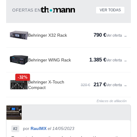
OFERTAS EN
VER TODAS
790 €
Behringer X32 Rack
Ver oferta
→
1.385 €
Behringer WING Rack
Ver oferta
→
-32%
Behringer X-Touch
217 €
320 €
Ver oferta
→
Compact
Enlaces de afiliación
por
RaulMX
el 14/05/2023
#2