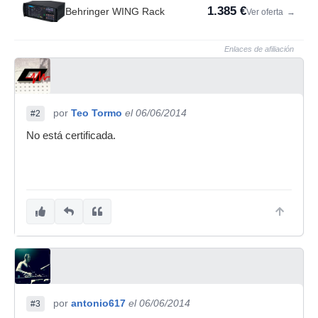
1.385 €
Behringer WING Rack
Ver oferta
→
Enlaces de afiliación
por
Teo Tormo
el 06/06/2014
#2
No está certificada.
por
antonio617
el 06/06/2014
#3