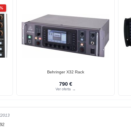
2%
Behringer X32 Rack
790 €
Ver oferta
→
/2013
-92