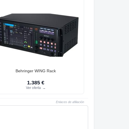
Behringer WING Rack
1.385 €
Ver oferta
→
Enlaces de afiliación