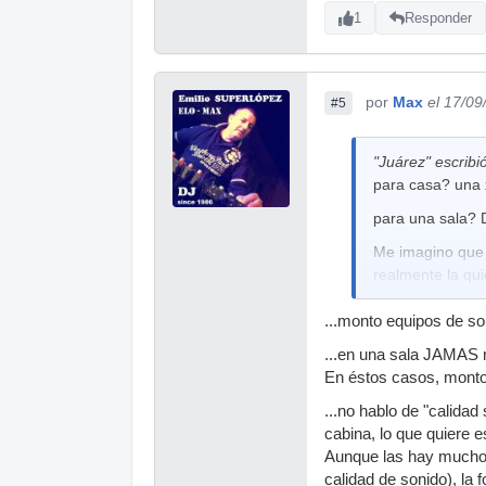
1
Responder
por
Max
el 17/09
#5
"Juárez" escribió
para casa? una
para una sala?
Me imagino que t
realmente la quie
...monto equipos de so
...en una sala JAMAS 
En éstos casos, mont
...no hablo de "calida
cabina, lo que quiere 
Aunque las hay mucho 
calidad de sonido), la 