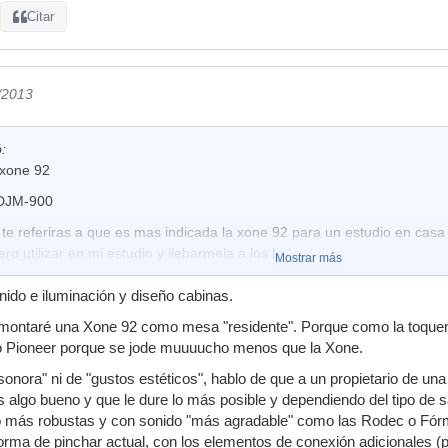
Citar
/2013
:
 xone 92
 DJM-900
e referiras a que es mas indicada la xone 92 para un estudio en casa 
ro utilizar en mi estudio y llebarmela a los bolos.
Mostrar más
nido e iluminación y diseño cabinas.
montaré una Xone 92 como mesa "residente". Porque como la toquen 
o Pioneer porque se jode muuuucho menos que la Xone.
d sonora" ni de "gustos estéticos", hablo de que a un propietario de u
es algo bueno y que le dure lo más posible y dependiendo del tipo de
más robustas y con sonido "más agradable" como las Rodec o Fórmu
forma de pinchar actual, con los elementos de conexión adicionales (pc