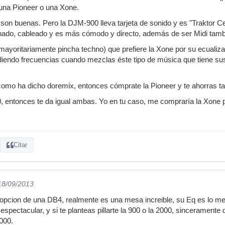
na Pioneer o una Xone.
 son buenas. Pero la DJM-900 lleva tarjeta de sonido y es "Traktor Ce
ado, cableado y es más cómodo y directo, además de ser Midi tamb
mayoritariamente pincha techno) que prefiere la Xone por su ecualizació
diendo frecuencias cuando mezclas éste tipo de música que tiene sus
 como ha dicho doremix, entonces cómprate la Pioneer y te ahorras tar
o 10, entonces te da igual ambas. Yo en tu caso, me compraría la Xone 
Citar
 18/09/2013
a opcion de una DB4, realmente es una mesa increible, su Eq es lo me
spectacular, y si te planteas pillarte la 900 o la 2000, sinceramente 
2000.