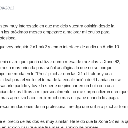
/09/2013
estoy muy interesado en que me deis vuestra opinión desde la
en los próximos meses empezare a mejorar mi equipo para
ofesional.
que voy adquirir 2 x1 mk2 y como interface de audio un Audio 10
enia claro que queria utilizar como mesa de mezclas la Xone 92,
 mesa mas orienda para señal analógica lo que no se porque
per de moda en lo "Pros" pinchar con las X1 el traktor y una
ideal para el vinilo, el tema de la ecualización de 4 bandas no se
sacarle partido y tuve la suerte de pinchar en un bolo con una
ian de sus filtros a mi personalmente no me sorprendieron creo que los
mas agresivo hace crujir mucho mas el grabe cuando lo apaga.
recomendaciones de un profesional me dijo que si iba a pinchar forma
 el precio de las dos es muy similar. He leido que la Xone 92 es la 
a en acción casi que me tira mas el sonido de pioneer.