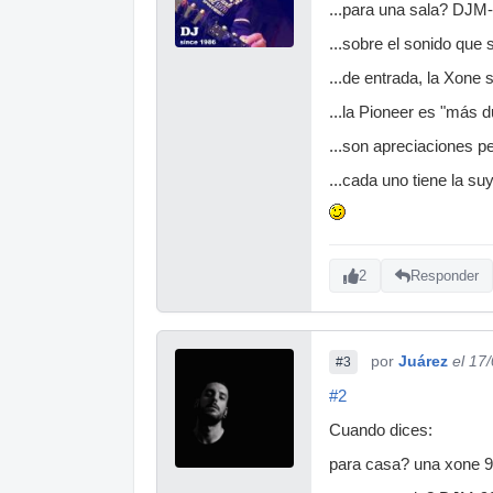
...para una sala? DJ
...sobre el sonido que 
...de entrada, la Xone
...la Pioneer es "más 
...son apreciaciones p
...cada uno tiene la su
2
Responder
por
Juárez
el 17
#3
#2
Cuando dices:
para casa? una xone 