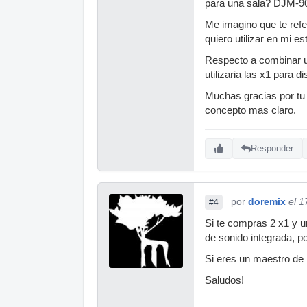
para una sala? DJM-9
Me imagino que te refe
quiero utilizar en mi es
Respecto a combinar u
utilizaria las x1 para 
Muchas gracias por tu 
concepto mas claro.
Responder
por
doremix
el 1
#4
Si te compras 2 x1 y un
de sonido integrada, po
Si eres un maestro de 
Saludos!