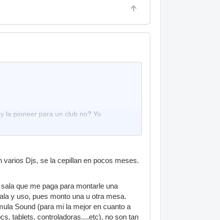
y la pioneer para un club no? Yo
varios Djs, se la cepillan en pocos meses.
na sala que me paga para montarle una
 sala y uso, pues monto una u otra mesa.
la Sound (para mi la mejor en cuanto a
s, tablets, controladoras....etc), no son tan