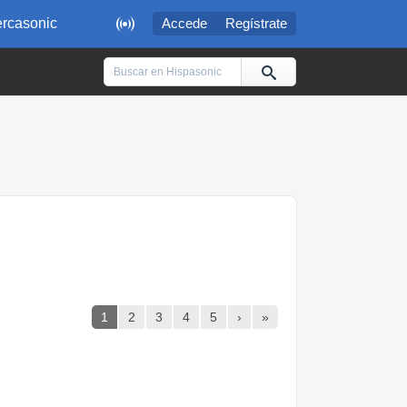

rcasonic
Accede
Regístrate
1
2
3
4
5
›
»