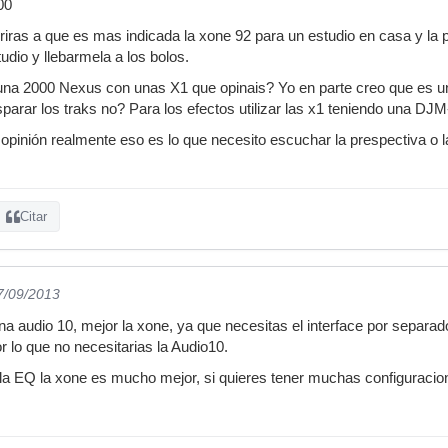
00
riras a que es mas indicada la xone 92 para un estudio en casa y la 
tudio y llebarmela a los bolos.
na 2000 Nexus con unas X1 que opinais? Yo en parte creo que es un
disparar los traks no? Para los efectos utilizar las x1 teniendo una D
opinión realmente eso es lo que necesito escuchar la prespectiva o 
Citar
7/09/2013
a audio 10, mejor la xone, ya que necesitas el interface por separado.
r lo que no necesitarias la Audio10.
la EQ la xone es mucho mejor, si quieres tener muchas configuracion