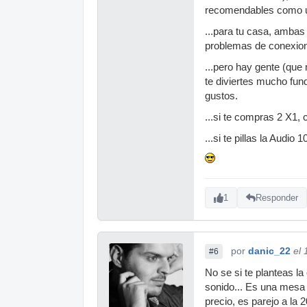
recomendables como u
...para tu casa, ambas
problemas de conexion
...pero hay gente (que 
te diviertes mucho fun
gustos.
...si te compras 2 X1,
...si te pillas la Audi
1
Responder
por
danic_22
el
#6
No se si te planteas l
sonido... Es una mesa e
precio, es parejo a la 