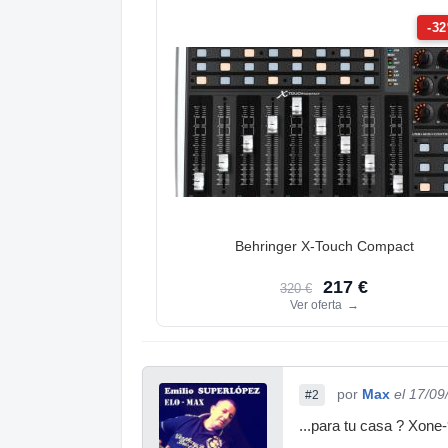
-3
Behringer X-Touch Compact
217 €
320 €
Ver oferta
→
por
Max
el 17/09
#2
...para tu casa ? Xone