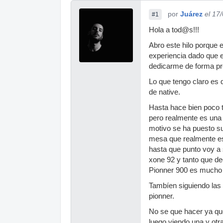
por
Juárez
el 17
#1
Hola a tod@s!!!
Abro este hilo porque 
experiencia dado que 
dedicarme de forma pr
Lo que tengo claro es 
de native.
Hasta hace bien poco t
pero realmente es una
motivo se ha puesto su
mesa que realmente es 
hasta que punto voy a 
xone 92 y tanto que dec
Pionner 900 es mucho 
Tambíen siguiendo las 
pionner.
No se que hacer ya que
luego viendo una y otr