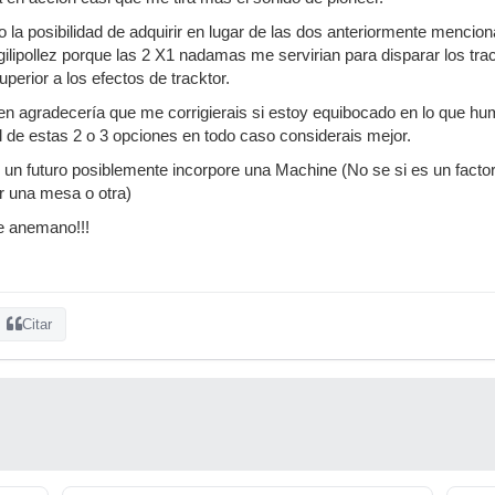
o la posibilidad de adquirir en lugar de las dos anteriormente menci
ilipollez porque las 2 X1 nadamas me servirian para disparar los trac
perior a los efectos de tracktor.
en agradecería que me corrigierais si estoy equibocado en lo que hum
 de estas 2 o 3 opciones en todo caso considerais mejor.
un futuro posiblemente incorpore una Machine (No se si es un facto
r una mesa o otra)
e anemano!!!
Citar