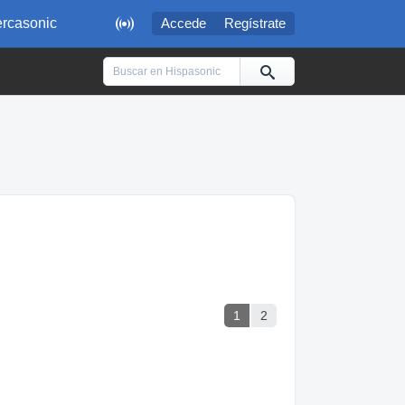

rcasonic
Accede
Regístrate
1
2