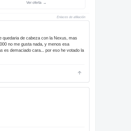
Ver oferta
→
Enlaces de afiliación
me quedaria de cabeza con la Nexus, mas
 la 2000 no me gusta nada, y menos esa
as es demaciado cara... por eso he votado la