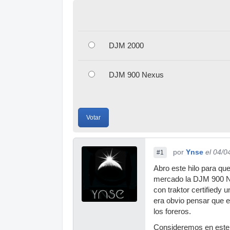
DJM 2000
DJM 900 Nexus
Votar
por
Ynse
el 04/0
#1
Abro este hilo para qu
mercado la DJM 900 Nex
con traktor certifiedy 
era obvio pensar que 
los foreros.
Consideremos en este h