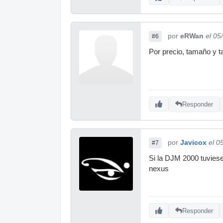
por
eRWan
el 05
#6
Por precio, tamaño y tal
Responder
por
Javicox
el 0
#7
Si la DJM 2000 tuviese 
nexus
Responder