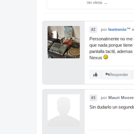
Ver oferta
→
por
leotronic™
e
#2
Personalmente no me g
que nada porque tiene t
pantalla tactil, adema
Nexus
Responder
por
Mauri Moore
#3
Sin dudarlo un segund