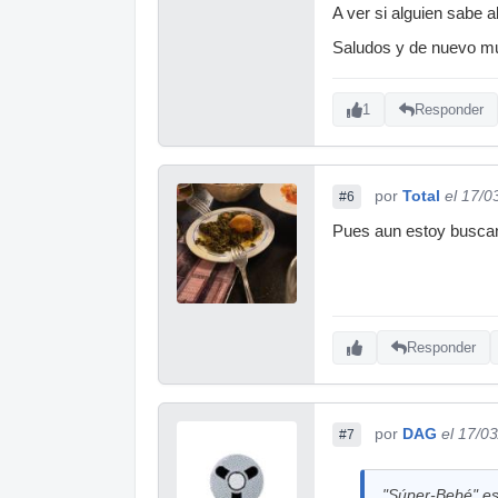
A ver si alguien sabe a
Saludos y de nuevo mu
1
Responder
por
Total
el 17/0
#6
Pues aun estoy busc
Responder
por
DAG
el 17/0
#7
"Súper-Bebé" esc