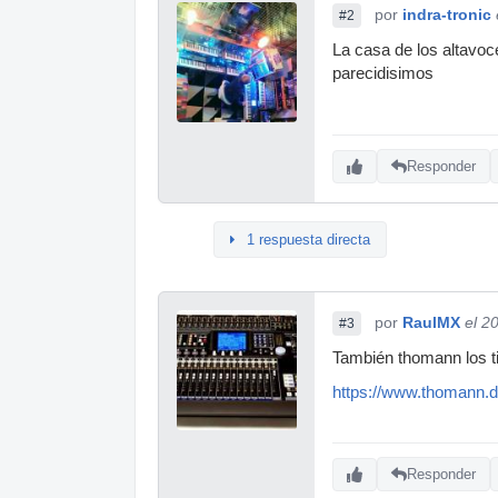
por
indra-tronic
#2
La casa de los altavoce
parecidisimos
Responder
1 respuesta directa
por
RaulMX
el 2
#3
También thomann los ti
https://www.thomann.
Responder