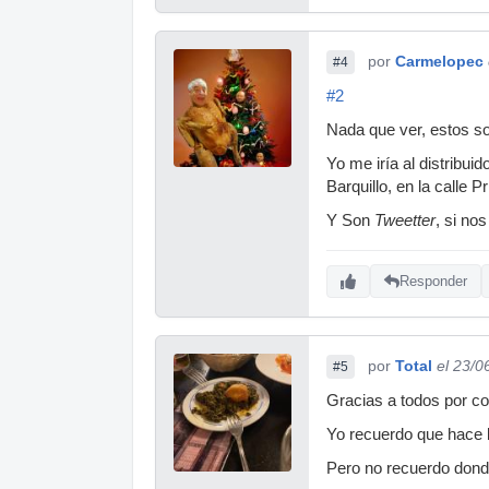
por
Carmelopec
#4
#2
Nada que ver, estos so
Yo me iría al distribui
Barquillo, en la calle 
Y Son
Tweetter
, si no
Responder
por
Total
el 23/0
#5
Gracias a todos por con
Yo recuerdo que hace b
Pero no recuerdo dond