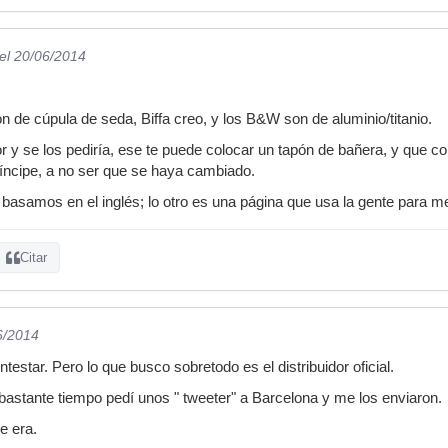
el 20/06/2014
n de cúpula de seda, Biffa creo, y los B&W son de aluminio/titanio.
dor y se los pediría, ese te puede colocar un tapón de bañera, y que c
Príncipe, a no ser que se haya cambiado.
s basamos en el inglés; lo otro es una página que usa la gente para m
Citar
6/2014
testar. Pero lo que busco sobretodo es el distribuidor oficial.
astante tiempo pedí unos " tweeter" a Barcelona y me los enviaron.
e era.