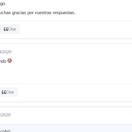
lgo.
chas gracias por vuestras respuestas.
Citar
3/2020
ando
Citar
3/2020
ribió: