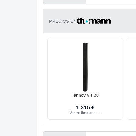
PRECIOS EN
Tannoy Vls 30
1.315 €
Ver en thomann
→