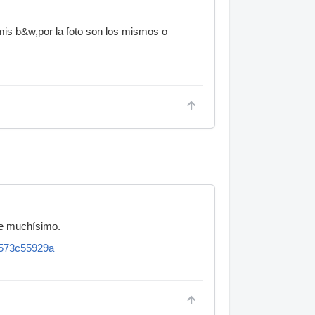
a mis b&w,por la foto son los mismos o
ece muchísimo.
6573c55929a