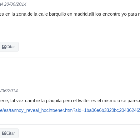
el 20/06/2014
s en la zona de la calle barquillo en madrid,alli los encontre yo par
Citar
0/06/2014
ene, tal vez cambie la plaquita pero el twitter es el mismo o se par
de/es/tannoy_reveal_hochtoener.htm?sid=1ba06e6b3329bc2043624
Citar