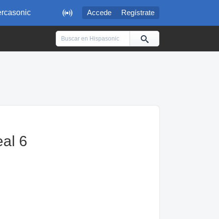

rcasonic
Accede
Regístrate
al 6