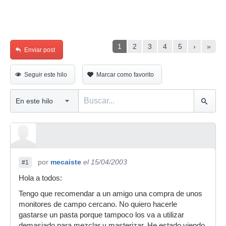
1
2
3
4
5
›
»
Enviar post
Seguir este hilo
Marcar como favorito
por
mecaiste
el 15/04/2003
#1
Hola a todos:
Tengo que recomendar a un amigo una compra de unos
monitores de campo cercano. No quiero hacerle
gastarse un pasta porque tampoco los va a utilizar
demasiado para mezclar y masterizar. He estado viendo