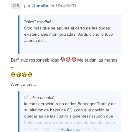
por
LlunaSol
el 16/04/2003
#15
"elizo" escribió:
Otro más que se apunta al carro de las dudas
existenciales monitorizadas: Jordi, dicho lo tuyo
acerca de ...
Buff, que responsabilidad
Me sudan las manos
...
A ver, a ver ...
elizo escribió:
la consideración o no de los Behringer Truth y de
su altavoz de bajos de 8", ¿con qué opción te
quedarías de las cuatro siguientes? (supón que
todos somos proletarios y unos euritos de más o
de menos significan una sangría cierta)
Mostrar más