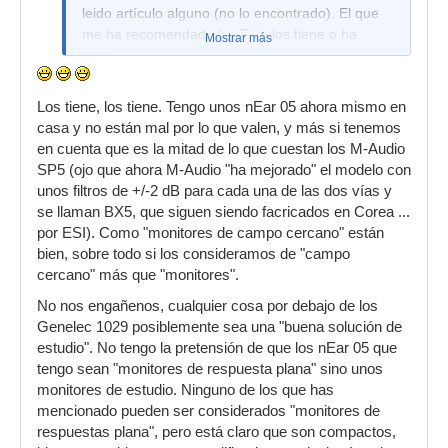
leido artículo alguno (no lo encontrado). El que
me ha recomendado los Esi ¿los tiene o ha
Mostrar más
oido?
Los tiene, los tiene. Tengo unos nEar 05 ahora mismo en
casa y no están mal por lo que valen, y más si tenemos
en cuenta que es la mitad de lo que cuestan los M-Audio
SP5 (ojo que ahora M-Audio "ha mejorado" el modelo con
unos filtros de +/-2 dB para cada una de las dos vías y
se llaman BX5, que siguen siendo facricados en Corea ...
por ESI). Como "monitores de campo cercano" están
bien, sobre todo si los consideramos de "campo
cercano" más que "monitores".
No nos engañenos, cualquier cosa por debajo de los
Genelec 1029 posiblemente sea una "buena solución de
estudio". No tengo la pretensión de que los nEar 05 que
tengo sean "monitores de respuesta plana" sino unos
monitores de estudio. Ninguno de los que has
mencionado pueden ser considerados "monitores de
respuestas plana", pero está claro que son compactos,