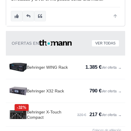
OFERTAS EN
VER TODAS
1.385 €
Behringer WING Rack
Ver oferta
→
790 €
Behringer X32 Rack
Ver oferta
→
-32%
Behringer X-Touch
217 €
320 €
Ver oferta
→
Compact
Enlaces de afiliación