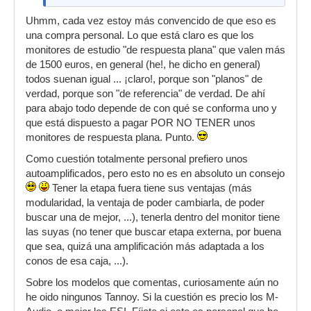
* Behringer Truth 216.16 (cada unidad)... Total
Uhmm, cada vez estoy más convencido de que eso es
432.32 €
una compra personal. Lo que está claro es que los
* Tannoy Reveal Active 277.50 (c/u) ... Total
monitores de estudio "de respuesta plana" que valen más
555.10 €
de 1500 euros, en general (he!, he dicho en general)
todos suenan igual ... ¡claro!, porque son "planos" de
* Tannoy Reveal (2) + Etapa Alesis RA-150 Total
verdad, porque son "de referencia" de verdad. De ahí
422.00 €
para abajo todo depende de con qué se conforma uno y
* M-Audio StudioPhile BX-5 (2) Total 405.00 €
que está dispuesto a pagar POR NO TENER unos
monitores de respuesta plana. Punto.
¿Aconsejas siempre una opción autoamplificada
o la opción de buscar una etapa es
Como cuestión totalmente personal prefiero unos
perfectamente viable?
autoamplificados, pero esto no es en absoluto un consejo
Tener la etapa fuera tiene sus ventajas (más
modularidad, la ventaja de poder cambiarla, de poder
buscar una de mejor, ...), tenerla dentro del monitor tiene
las suyas (no tener que buscar etapa externa, por buena
que sea, quizá una amplificación más adaptada a los
conos de esa caja, ...).
Sobre los modelos que comentas, curiosamente aún no
he oido ningunos Tannoy. Si la cuestión es precio los M-