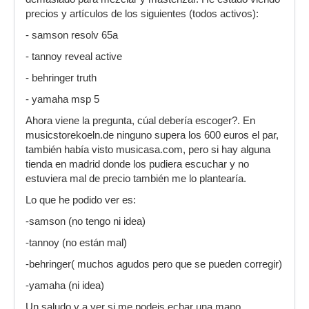
precios y artículos de los siguientes (todos activos):
- samson resolv 65a
- tannoy reveal active
- behringer truth
- yamaha msp 5
Ahora viene la pregunta, cúal debería escoger?. En
musicstorekoeln.de ninguno supera los 600 euros el par,
también había visto musicasa.com, pero si hay alguna
tienda en madrid donde los pudiera escuchar y no
estuviera mal de precio también me lo plantearía.
Lo que he podido ver es:
-samson (no tengo ni idea)
-tannoy (no están mal)
-behringer( muchos agudos pero que se pueden corregir)
-yamaha (ni idea)
Un saludo y a ver si me podeis echar una mano.