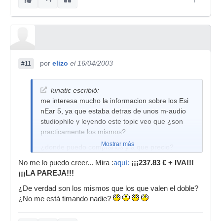
por
elizo
el 16/04/2003
#11
lunatic escribió:
me interesa mucho la informacion sobre los Esi
nEar 5, ya que estaba detras de unos m-audio
studiophile y leyendo este topic veo que ¿son
practicamente los mismos?
Mostrar más
¿donde puedo comprarlos y a que precio?
¿son biamplificados?
No me lo puedo creer... Mira :
aquí:
¡¡¡237.83 € + IVA!!!
¡¡¡LA PAREJA!!!
en fins...
¿De verdad son los mismos que los que valen el doble?
¿No me está timando nadie?