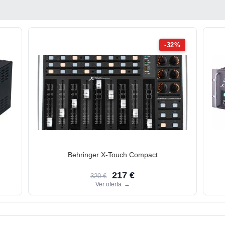
-32%
Behringer X-Touch Compact
217 €
320 €
Ver oferta
→