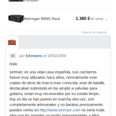
Compact
1.385 €
Behringer WING Rack
Ver oferta
→
Enlaces de afiliación
por
kilometro
el 18/02/2004
#2
hola:
sinmarc es una vieja casa española, sus cacharros
fueron muy utilizados hace años, normalmente eran
copias de otros de marca mas conocida. eran de batalla.
destacaban sobretodo en los amplis a valvulas para
guitarra, estan muy reconocidos por su sonido limpio.
hoy en dia se han puesto en marcha otra vez, son
completamente artesanales y no baratos presisamente.
puedes verlos en
http://www.sinmarc.com
no seria mala
idea que les mandes un emilio preguntandoles a ellos