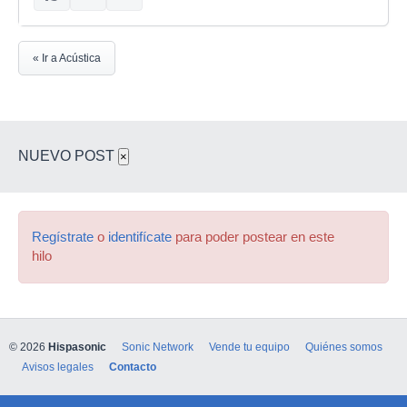
« Ir a Acústica
NUEVO POST
×
Regístrate
o
identifícate
para poder postear en este
hilo
© 2026
Hispasonic
Sonic Network
Vende tu equipo
Quiénes somos
Avisos legales
Contacto