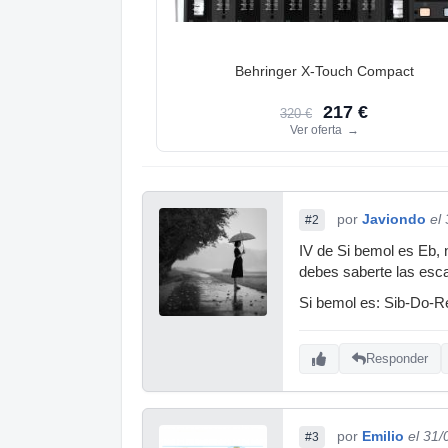
Behringer X-Touch Compact
217 €
320 €
Ver oferta
→
por
Javiondo
el
#2
IV de Si bemol es Eb, 
debes saberte las esca
Si bemol es: Sib-Do-Re
Responder
por
Emilio
el 31
#3