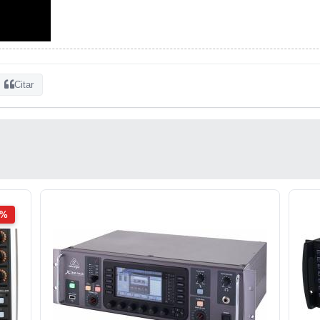
Citar
2%