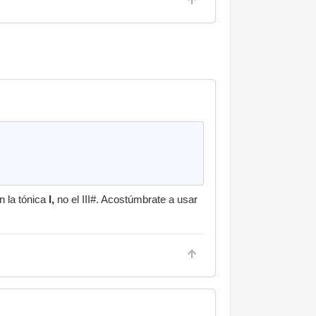
 la tónica
I,
no el III#. Acostúmbrate a usar