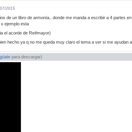
/07/2015
ios de un libro de armonía.. donde me manda a escribir a 4 partes en 
 x ejemplo esta
ria el acorde de Re#mayor)
a bien hecho ya q no me queda muy claro el tema a ver si me ayudan
ogúate
para descargar)