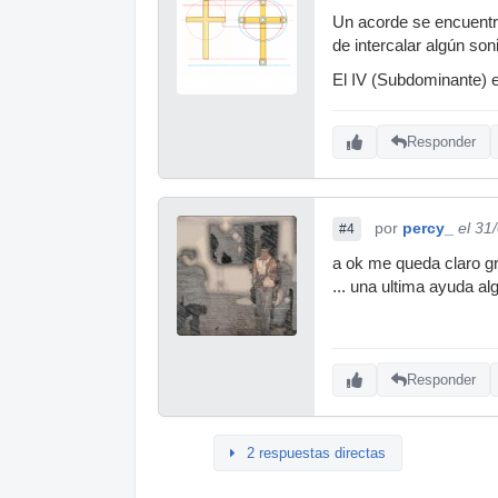
Un acorde se encuentra
de intercalar algún son
El IV (Subdominante) e
Responder
por
percy_
el 31
#4
a ok me queda claro gr
... una ultima ayuda a
Responder
2 respuestas directas