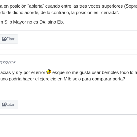
 en posición "abierta" cuando entre las tres voces superiores (Soprano
ido de dicho acorde, de lo contrario, la posición es "cerrada".
n Si b Mayor no es D#, sino Eb.
Citar
/07/2015
acias y sry por el error
esque no me gusta usar bemoles todo lo 
lguno podría hacer el ejercicio en MIb solo para comparar porfa?
Citar