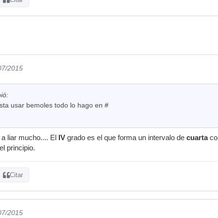
/07/2015
ió:
ta usar bemoles todo lo hago en #
a liar mucho.... El
IV
grado es el que forma un intervalo de
cuarta
con
l principio.
Citar
/07/2015