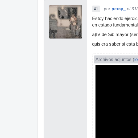
por
percy_
el 31
#1
Estoy haciendo ejercic
en estado fundamental
a)IV de Sib mayor (se
quisiera saber si est
Archivos adjuntos (
l