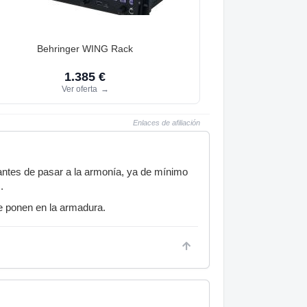
Behringer WING Rack
1.385 €
Ver oferta
→
Enlaces de afiliación
 antes de pasar a la armonía, ya de mínimo
.
e ponen en la armadura.