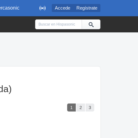

rcasonic
Accede
Regístrate
da)
1
2
3