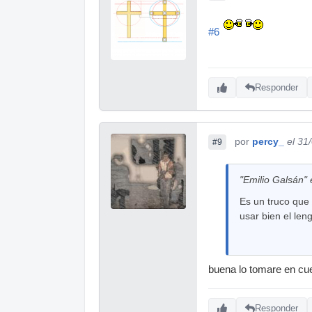
#6
Responder
por
percy_
el 31
#9
"Emilio Galsán" 
Es un truco que 
usar bien el len
buena lo tomare en cu
Responder