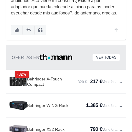
audifonos. Aca viene mi consulta ¿Existe algun
adaptador que pueda colocarle al piano para asi poder
escuchar desde mis audifonos?, de antemano, gracias.
OFERTAS EN
VER TODAS
-32%
Behringer X-Touch
217 €
320 €
Ver oferta
→
Compact
1.385 €
Behringer WING Rack
Ver oferta
→
790 €
Behringer X32 Rack
Ver oferta
→