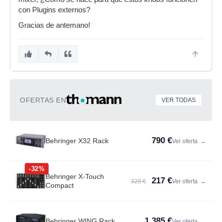
con Plugins externos?
Gracias de antemano!
OFERTAS EN
VER TODAS
790 €
Behringer X32 Rack
Ver oferta
→
-32%
Behringer X-Touch
217 €
320 €
Ver oferta
→
Compact
1.385 €
Behringer WING Rack
Ver oferta
→