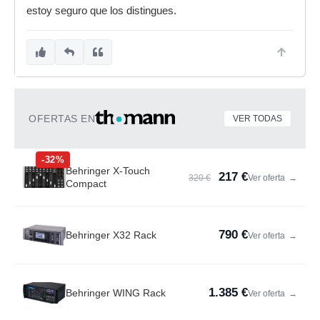
estoy seguro que los distingues.
OFERTAS EN
VER TODAS
-32%
Behringer X-Touch
217 €
320 €
Ver oferta
→
Compact
790 €
Behringer X32 Rack
Ver oferta
→
1.385 €
Behringer WING Rack
Ver oferta
→