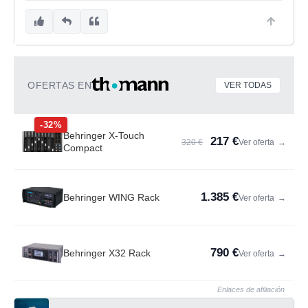
OFERTAS EN
VER TODAS
-32%
Behringer X-Touch
217 €
320 €
Ver oferta
→
Compact
1.385 €
Behringer WING Rack
Ver oferta
→
790 €
Behringer X32 Rack
Ver oferta
→
Enlaces de afiliación