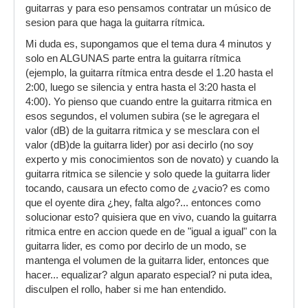
guitarras y para eso pensamos contratar un músico de
sesion para que haga la guitarra rítmica.
Mi duda es, supongamos que el tema dura 4 minutos y
solo en ALGUNAS parte entra la guitarra rítmica
(ejemplo, la guitarra rítmica entra desde el 1.20 hasta el
2:00, luego se silencia y entra hasta el 3:20 hasta el
4:00). Yo pienso que cuando entre la guitarra ritmica en
esos segundos, el volumen subira (se le agregara el
valor (dB) de la guitarra ritmica y se mesclara con el
valor (dB)de la guitarra lider) por asi decirlo (no soy
experto y mis conocimientos son de novato) y cuando la
guitarra ritmica se silencie y solo quede la guitarra lider
tocando, causara un efecto como de ¿vacio? es como
que el oyente dira ¿hey, falta algo?... entonces como
solucionar esto? quisiera que en vivo, cuando la guitarra
ritmica entre en accion quede en de "igual a igual" con la
guitarra lider, es como por decirlo de un modo, se
mantenga el volumen de la guitarra lider, entonces que
hacer... equalizar? algun aparato especial? ni puta idea,
disculpen el rollo, haber si me han entendido.