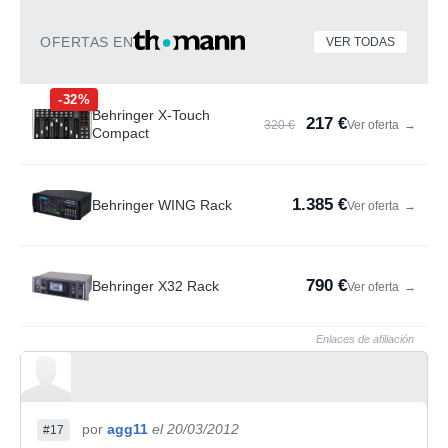
OFERTAS EN
VER TODAS
-32%
Behringer X-Touch
217 €
320 €
Ver oferta
→
Compact
1.385 €
Behringer WING Rack
Ver oferta
→
790 €
Behringer X32 Rack
Ver oferta
→
Enlaces de afiliación
por
agg11
el 20/03/2012
#17