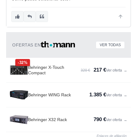
OFERTAS EN
VER TODAS
-32%
Behringer X-Touch
217 €
320 €
Ver oferta
→
Compact
1.385 €
Behringer WING Rack
Ver oferta
→
790 €
Behringer X32 Rack
Ver oferta
→
Enlaces de afiliación