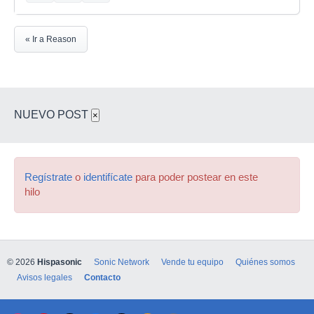
« Ir a Reason
NUEVO POST
×
Regístrate
o
identifícate
para poder postear en este
hilo
© 2026
Hispasonic
Sonic Network
Vende tu equipo
Quiénes somos
Avisos legales
Contacto