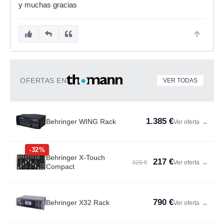
y muchas gracias
OFERTAS EN
VER TODAS
1.385 €
Behringer WING Rack
Ver oferta
→
-32%
Behringer X-Touch
217 €
320 €
Ver oferta
→
Compact
790 €
Behringer X32 Rack
Ver oferta
→