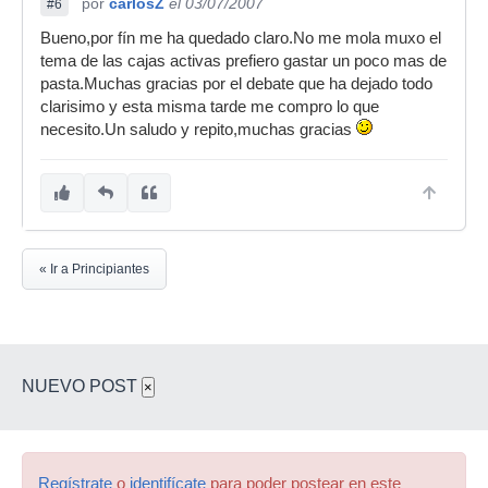
por
carlosZ
el 03/07/2007
#6
Bueno,por fín me ha quedado claro.No me mola muxo el
tema de las cajas activas prefiero gastar un poco mas de
pasta.Muchas gracias por el debate que ha dejado todo
clarisimo y esta misma tarde me compro lo que
necesito.Un saludo y repito,muchas gracias
« Ir a Principiantes
NUEVO POST
×
Regístrate
o
identifícate
para poder postear en este