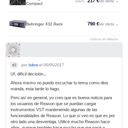
217 €
320 €
Ver oferta
→
Compact
790 €
Behringer X32 Rack
Ver oferta
→
Enlaces de afiliación
por
Iskra
el 05/05/2017
#2
Uf, difícil decisión...
Ahora mismo no puedo escuchar tu tema como dios
manda, esta tarde lo hago.
Pero así en general, yo creo que es buena noticia para
los usuarios de Reason que se puedan cargar
instrumentos VST manteniendo algunas de las
funcionalidades de Reason. Lo que sí veo es que es por
otro lado una desventaja. Utilicé mucho Reason hace
años, aunque también hace mucho que me pasé a