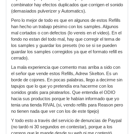
combinator hay efectos duplicados que corrigen el sonido
(demasiados pulverizer y Automatics).
Pero lo mejor de todo es que en algunos de estos Refills
han hecho un trabajo pésimo con los samples. Algunos
mal cortados o con defectos (lo vereis en el video). En el
fondo no estan del todo mal, hay que corregir el tema de
los samples y guardar los presets (no se si se pueden
guardar los samples corregidos ya que el formato refill es
cerrado).
La mala experiencia que comento mas arriba a sido con
el señor que vende estos Refills, Adrew Skelton. Es un
borde de cojones. En pocas palabras, llego a decirme sin
tapujos que lo que yo pretendía era hacerme con los
sonidos gratis para piratearlos. Que entendia el ODIO
hacia sus productos porque le habían informado que yo
tenia una tienda RIVAL (si, vendo refills para Reason pero
no tienen nada que ver con los de este tipejo)
Y todo esto a través del servicio de denuncias de Paypal
(no tardó ni 30 segundos en contestar), porque a los
correos que le mande desde su web ni me contestó.