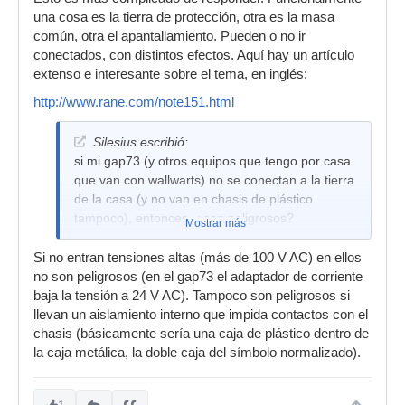
una cosa es la tierra de protección, otra es la masa
común, otra el apantallamiento. Pueden o no ir
conectados, con distintos efectos. Aquí hay un artículo
extenso e interesante sobre el tema, en inglés:
http://www.rane.com/note151.html
Silesius escribió:
si mi gap73 (y otros equipos que tengo por casa
que van con wallwarts) no se conectan a la tierra
de la casa (y no van en chasis de plástico
tampoco), entonces, ¿son peligrosos?
Mostrar más
Si no entran tensiones altas (más de 100 V AC) en ellos
no son peligrosos (en el gap73 el adaptador de corriente
baja la tensión a 24 V AC). Tampoco son peligrosos si
llevan un aislamiento interno que impida contactos con el
chasis (básicamente sería una caja de plástico dentro de
la caja metálica, la doble caja del símbolo normalizado).