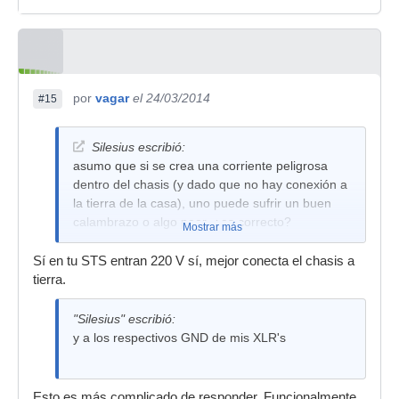
por
vagar
el 24/03/2014
#15
Silesius escribió:
asumo que si se crea una corriente peligrosa
dentro del chasis (y dado que no hay conexión a
la tierra de la casa), uno puede sufrir un buen
calambrazo o algo peor, ¿es correcto?
Mostrar más
Sí en tu STS entran 220 V sí, mejor conecta el chasis a
tierra.
"Silesius" escribió:
y a los respectivos GND de mis XLR's
Esto es más complicado de responder. Funcionalmente