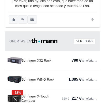
Por favor, una ayudita con esto, que hace más de un
mes que lo tengo todo acabado y muerto de risa.
OFERTAS EN
VER TODAS
790 €
Behringer X32 Rack
Ver oferta
→
1.385 €
Behringer WING Rack
Ver oferta
→
-32%
Behringer X-Touch
217 €
320 €
Ver oferta
→
Compact