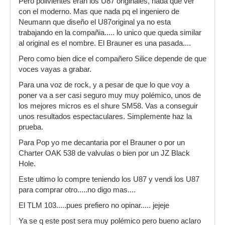
Pero polivlentes eran los U87 originales, nada que ver
con el moderno. Mas que nada pq el ingeniero de
Neumann que diseño el U87original ya no esta
trabajando en la compañia..... lo unico que queda similar
al original es el nombre. El Brauner es una pasada....
Pero como bien dice el compañero Silice depende de que
voces vayas a grabar.
Para una voz de rock, y a pesar de que lo que voy a
poner va a ser casi seguro muy muy polémico, unos de
los mejores micros es el shure SM58. Vas a conseguir
unos resultados espectaculares. Simplemente haz la
prueba.
Para Pop yo me decantaria por el Brauner o por un
Charter OAK 538 de valvulas o bien por un JZ Black
Hole.
Este ultimo lo compre teniendo los U87 y vendi los U87
para comprar otro.....no digo mas....
El TLM 103.....pues prefiero no opinar..... jejeje
Ya se q este post sera muy polémico pero bueno aclaro