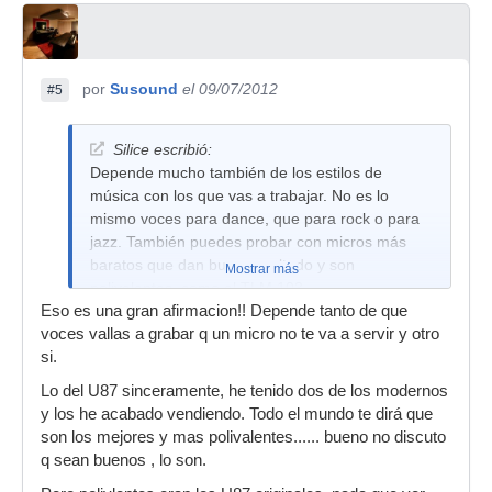
por
Susound
el 09/07/2012
#5
Silice escribió:
Depende mucho también de los estilos de
música con los que vas a trabajar. No es lo
mismo voces para dance, que para rock o para
jazz. También puedes probar con micros más
baratos que dan buen resultado y son
Mostrar más
polivalentes, como el TLM 103.
Eso es una gran afirmacion!! Depende tanto de que
voces vallas a grabar q un micro no te va a servir y otro
si.
Lo del U87 sinceramente, he tenido dos de los modernos
y los he acabado vendiendo. Todo el mundo te dirá que
son los mejores y mas polivalentes...... bueno no discuto
q sean buenos , lo son.