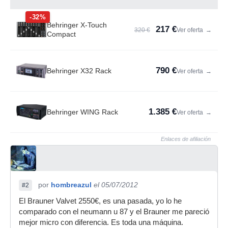
-32%
Behringer X-Touch
217 €
320 €
Ver oferta
→
Compact
790 €
Behringer X32 Rack
Ver oferta
→
1.385 €
Behringer WING Rack
Ver oferta
→
Enlaces de afiliación
por
hombreazul
el 05/07/2012
#2
El Brauner Valvet 2550€, es una pasada, yo lo he
comparado con el neumann u 87 y el Brauner me pareció
mejor micro con diferencia. Es toda una máquina.