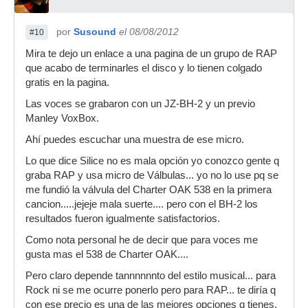
por
Susound
el 08/08/2012
#10
Mira te dejo un enlace a una pagina de un grupo de RAP
que acabo de terminarles el disco y lo tienen colgado
gratis en la pagina.
Las voces se grabaron con un JZ-BH-2 y un previo
Manley VoxBox.
Ahí puedes escuchar una muestra de ese micro.
Lo que dice Silice no es mala opción yo conozco gente q
graba RAP y usa micro de Válbulas... yo no lo use pq se
me fundió la válvula del Charter OAK 538 en la primera
cancion.....jejeje mala suerte.... pero con el BH-2 los
resultados fueron igualmente satisfactorios.
Como nota personal he de decir que para voces me
gusta mas el 538 de Charter OAK....
Pero claro depende tannnnnnto del estilo musical... para
Rock ni se me ocurre ponerlo pero para RAP... te diría q
con ese precio es una de las mejores opciones q tienes.