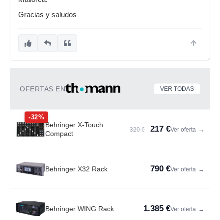
Gracias y saludos
OFERTAS EN
VER TODAS
-32%
Behringer X-Touch
217 €
320 €
Ver oferta
→
Compact
790 €
Behringer X32 Rack
Ver oferta
→
1.385 €
Behringer WING Rack
Ver oferta
→