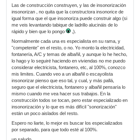
Las de construcción construyen, y las de insonorización
insonorizan , no quita que la constructora insonorice de
igual forma que el que insonoriza puede construir algo (si
me veis levantando tabique de ladrillo alucináis de lo
rápido y bien que lo pongo
,).
Normalmente cada una es especialista en su rama, y
"competente" en el resto, o no. Yo monto la electricidad,
fontanería, A/C y temas de albañil, y aunque lo he hecho,
lo hago y lo seguiré haciendo en viviendas no me puedo
considerar electricista, fontanero, etc, al 100%, conozco
mis limites. Cuando veo a un albañil o escayolista
insonorizar pienso que eso tal, y cual, y más pallá,
seguro que el electricista, fontanero y albañil pensaría lo
mismo cuando me vea hacer sus trabajos. En la
construcción todos se tocan, pero estar especializado en
insonorización y lo que es más difícil "sonorización"
están un poco aislados del resto.
Espero no liarte, lo mejor es buscar los especializados
por separado, para que todo esté al 100%.
un saludo