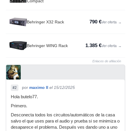
Compact
790 €
Behringer X32 Rack
Ver oferta
→
1.385 €
Behringer WING Rack
Ver oferta
→
Enlaces de afiliación
por
maximo II
el 15/12/2025
#2
Hola butelo77.
Primero.
Desconecta todos los circuitos/automáticos de la casa
salvo el que uses para el audio y prueba si se minimiza o
desaparece el problema. Después ves dando uno a uno