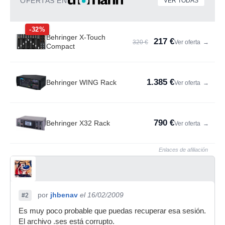
OFERTAS EN
VER TODAS
-32%
Behringer X-Touch
217 €
320 €
Ver oferta
→
Compact
1.385 €
Behringer WING Rack
Ver oferta
→
790 €
Behringer X32 Rack
Ver oferta
→
Enlaces de afiliación
por
jhbenav
el 16/02/2009
#2
Es muy poco probable que puedas recuperar esa sesión.
El archivo .ses está corrupto.