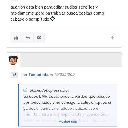
audition esta bien para editar audios sencillos y
rapidamente .pero pa trabajar busca cositas como
cubase o samplitude
por
Tecladista
el 10/03/2009
#6
SkaRudeboy escribió:
Saludos LMProducciones la verdad que busque
por todos lados y no consigo la solucion..pues si
ya decidi cambiar el adobe ..quizas use el
nuendo ahora estoy explorando y leyendo aqui
en el foro a ver cual es mas estable ...gracias
Mostrar más
por sus respuestas!.Y si consigue alguna