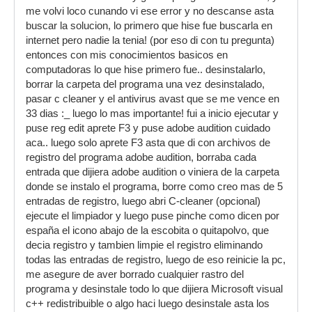
me volvi loco cunando vi ese error y no descanse asta
buscar la solucion, lo primero que hise fue buscarla en
internet pero nadie la tenia! (por eso di con tu pregunta)
entonces con mis conocimientos basicos en
computadoras lo que hise primero fue.. desinstalarlo,
borrar la carpeta del programa una vez desinstalado,
pasar c cleaner y el antivirus avast que se me vence en
33 dias :_ luego lo mas importante! fui a inicio ejecutar y
puse reg edit aprete F3 y puse adobe audition cuidado
aca.. luego solo aprete F3 asta que di con archivos de
registro del programa adobe audition, borraba cada
entrada que dijiera adobe audition o viniera de la carpeta
donde se instalo el programa, borre como creo mas de 5
entradas de registro, luego abri C-cleaner (opcional)
ejecute el limpiador y luego puse pinche como dicen por
españa el icono abajo de la escobita o quitapolvo, que
decia registro y tambien limpie el registro eliminando
todas las entradas de registro, luego de eso reinicie la pc,
me asegure de aver borrado cualquier rastro del
programa y desinstale todo lo que dijiera Microsoft visual
c++ redistribuible o algo haci luego desinstale asta los