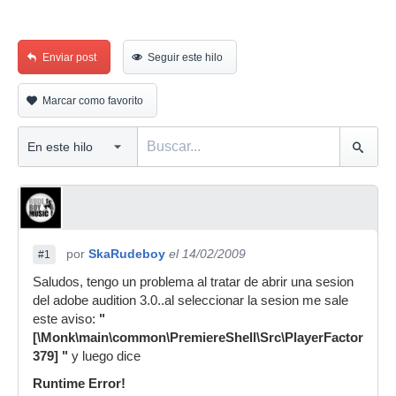
Enviar post
Seguir este hilo
Marcar como favorito
por
SkaRudeboy
el 14/02/2009
#1
Saludos, tengo un problema al tratar de abrir una sesion
del adobe audition 3.0..al seleccionar la sesion me sale
este aviso:
"
[\Monk\main\common\PremiereShell\Src\PlayerFactory.cpp
379] "
y luego dice
Runtime Error!