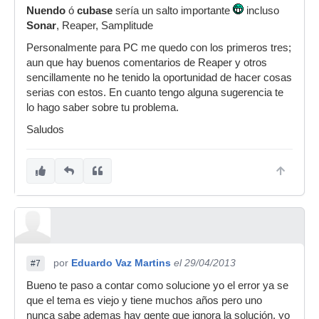
Nuendo
solucion por favor posteela aqui .gracias
ó
cubase
sería un salto importante
incluso
Sonar
, Reaper, Samplitude
Personalmente para PC me quedo con los primeros tres;
aun que hay buenos comentarios de Reaper y otros
sencillamente no he tenido la oportunidad de hacer cosas
serias con estos. En cuanto tengo alguna sugerencia te
lo hago saber sobre tu problema.
Saludos
por
Eduardo Vaz Martins
el 29/04/2013
#7
Bueno te paso a contar como solucione yo el error ya se
que el tema es viejo y tiene muchos años pero uno
nunca sabe ademas hay gente que ignora la solución, yo