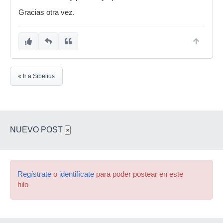
Gracias otra vez.
« Ir a Sibelius
NUEVO POST
×
Regístrate
o
identifícate
para poder postear en este
hilo