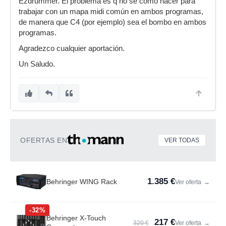
Ezdrummer. El problema es q no sé como hacer para
trabajar con un mapa midi común en ambos programas,
de manera que C4 (por ejemplo) sea el bombo en ambos
programas.
Agradezco cualquier aportación.
Un Saludo.
OFERTAS EN
VER TODAS
1.385 €
Behringer WING Rack
Ver oferta
→
-32%
Behringer X-Touch
217 €
320 €
Ver oferta
→