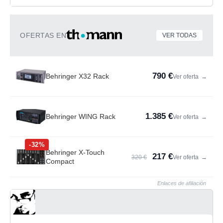
OFERTAS EN
VER TODAS
790 €
Behringer X32 Rack
Ver oferta
→
1.385 €
Behringer WING Rack
Ver oferta
→
-32%
Behringer X-Touch
217 €
320 €
Ver oferta
→
Compact
Enlaces de afiliación