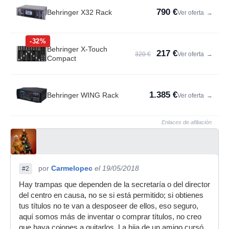
790 €
Behringer X32 Rack
Ver oferta
→
-32%
Behringer X-Touch
217 €
320 €
Ver oferta
→
Compact
1.385 €
Behringer WING Rack
Ver oferta
→
Enlaces de afiliación
por
Carmelopec
el 19/05/2018
#2
Hay trampas que dependen de la secretaría o del director
del centro en causa, no se si está permitido; si obtienes
tus títulos no te van a desposeer de ellos, eso seguro,
aquí somos más de inventar o comprar títulos, no creo
que haya cojones a quitarlos. La hija de un amigo cursó