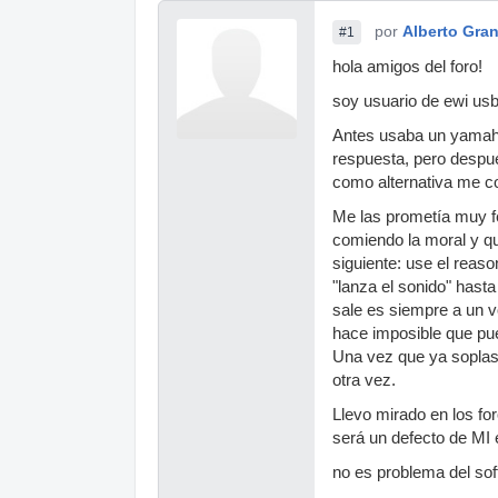
por
Alberto Gra
#1
hola amigos del foro!
soy usuario de ewi us
Antes usaba un yamaha
respuesta, pero despué
como alternativa me 
Me las prometía muy f
comiendo la moral y qu
siguiente: use el reason
"lanza el sonido" hasta
sale es siempre a un v
hace imposible que pu
Una vez que ya soplas,
otra vez.
Llevo mirado en los fo
será un defecto de MI 
no es problema del so