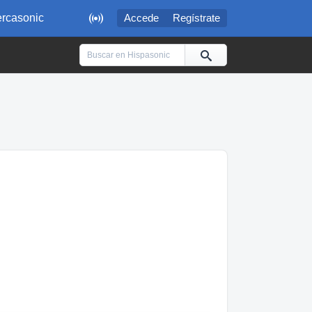

rcasonic
Accede
Regístrate