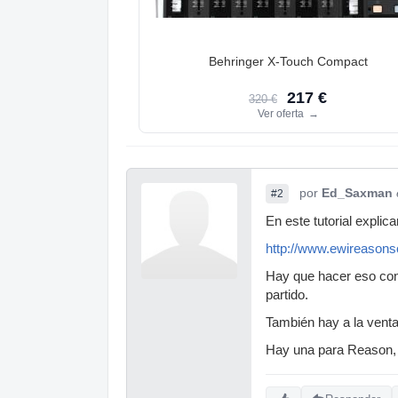
Behringer X-Touch Compact
217 €
320 €
Ver oferta
→
por
Ed_Saxman
#2
En este tutorial explic
http://www.ewireasons
Hay que hacer eso con 
partido.
También hay a la venta
Hay una para Reason,