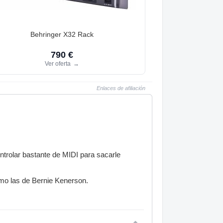
Behringer X32 Rack
790 €
Ver oferta
→
Enlaces de afiliación
ntrolar bastante de MIDI para sacarle
omo las de Bernie Kenerson.