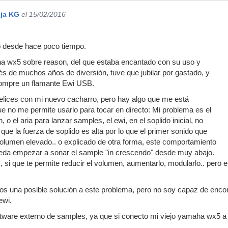
nja KG
el 15/02/2016
b desde hace poco tiempo.
 wx5 sobre reason, del que estaba encantado con su uso y
s de muchos años de diversión, tuve que jubilar por gastado, y
compre un flamante Ewi USB.
elices con mi nuevo cacharro, pero hay algo que me está
e no me permite usarlo para tocar en directo: Mi problema es el
, o el aria para lanzar samples, el ewi, en el soplido inicial, no
 que la fuerza de soplido es alta por lo que el primer sonido que
olumen elevado.. o explicado de otra forma, este comportamiento
eda empezar a sonar el sample "in crescendo" desde muy abajo.
 si que te permite reducir el volumen, aumentarlo, modularlo.. pero 
ros una posible solución a este problema, pero no soy capaz de encon
ewi.
ftware externo de samples, ya que si conecto mi viejo yamaha wx5 a