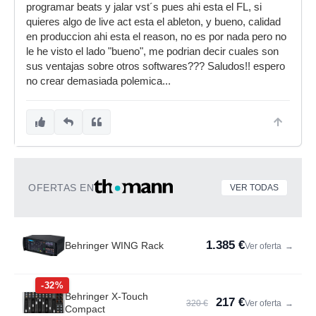
programar beats y jalar vst´s pues ahi esta el FL, si
quieres algo de live act esta el ableton, y bueno, calidad
en produccion ahi esta el reason, no es por nada pero no
le he visto el lado "bueno", me podrian decir cuales son
sus ventajas sobre otros softwares??? Saludos!! espero
no crear demasiada polemica...
OFERTAS EN
VER TODAS
1.385 €
Behringer WING Rack
Ver oferta
→
-32%
Behringer X-Touch
217 €
320 €
Ver oferta
→
Compact