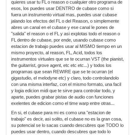
quieres usar tu FL o reason o cualquier otro programa de
esos, los puedes usar DENTRO de cubase como si
fuera un instrumento virtual mas, puedes usar cubase
jalando los efectos del FL o del Reason, o simplemente
abres un canal en el cubase y ese canal le pones de
"salida" el reason o el FL y asi explotas todo el reason o
FL dentro de cubase, por ende, usando cubase como
estacion de trabajo puedes usar al MISMO tiempo en un
mismo proyecto, al reason, FL, Acid, todos los
instrumentos virtuales que se te ocurran VST (the pianist,
the guitarrist, grove agent, etc etc etc...) y todos los
programas que sean REWIRE que se te ocurran (el
gigastudio, el melodyne etc) y claro, todo controlandolo
con una misma interfaz, con el mismo formato, una facil
y logia edicion midi que te sirve para controlar todo, y
aparte, puedes grabar pistas de audio con funciones
exelentes de edicion como el time warp entre otras...
En si, el cubase para mi es como una "estacion de
trabajo" es decir, asi solito, el cubase no es la gran cosa,
su potencial se lo sacas cuando descubres que TODO lo
puedes usar dentro, cuando descubres que todo lo