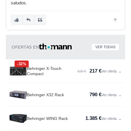
saludos.
OFERTAS EN
VER TODAS
-32%
Behringer X-Touch
217 €
320 €
Ver oferta
→
Compact
790 €
Behringer X32 Rack
Ver oferta
→
1.385 €
Behringer WING Rack
Ver oferta
→