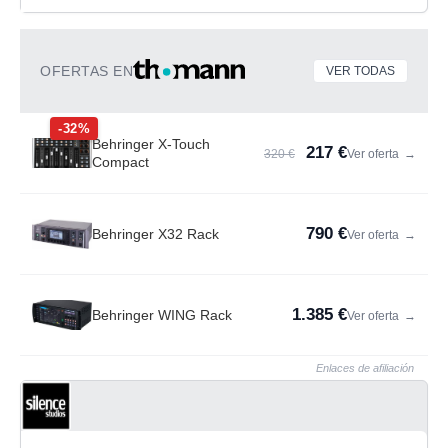
OFERTAS EN
VER TODAS
-32%
Behringer X-Touch
217 €
320 €
Ver oferta
→
Compact
790 €
Behringer X32 Rack
Ver oferta
→
1.385 €
Behringer WING Rack
Ver oferta
→
Enlaces de afiliación