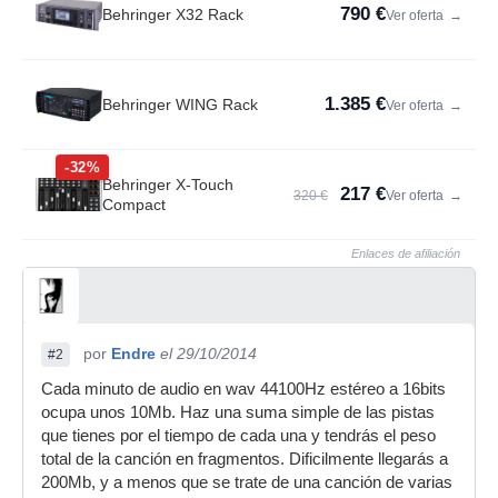
790 €
Behringer X32 Rack
Ver oferta
→
1.385 €
Behringer WING Rack
Ver oferta
→
-32%
Behringer X-Touch
217 €
320 €
Ver oferta
→
Compact
Enlaces de afiliación
por
Endre
el 29/10/2014
#2
Cada minuto de audio en wav 44100Hz estéreo a 16bits
ocupa unos 10Mb. Haz una suma simple de las pistas
que tienes por el tiempo de cada una y tendrás el peso
total de la canción en fragmentos. Dificilmente llegarás a
200Mb, y a menos que se trate de una canción de varias