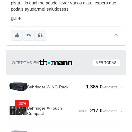
pista....lo cual me peude llevar varios dias...espero que
podais ayudarme! saludossss
guille
OFERTAS EN
VER TODAS
1.385 €
Behringer WING Rack
Ver oferta
→
-32%
Behringer X-Touch
217 €
320 €
Ver oferta
→
Compact