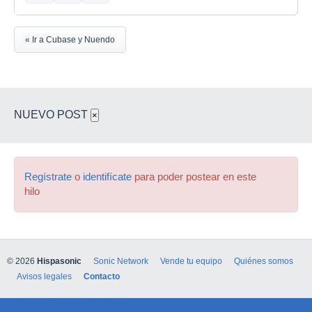
« Ir a Cubase y Nuendo
NUEVO POST
×
Regístrate
o
identifícate
para poder postear en este
hilo
© 2026
Hispasonic
Sonic Network
Vende tu equipo
Quiénes somos
Avisos legales
Contacto