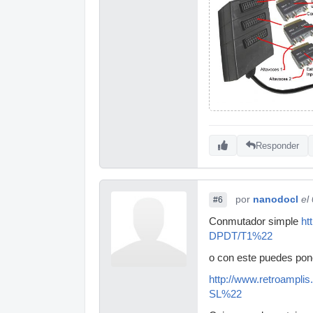
Responder
por
nanodocl
el
#6
Conmutador simple
ht
DPDT/T1%22
o con este puedes pone
http://www.retroamp
SL%22