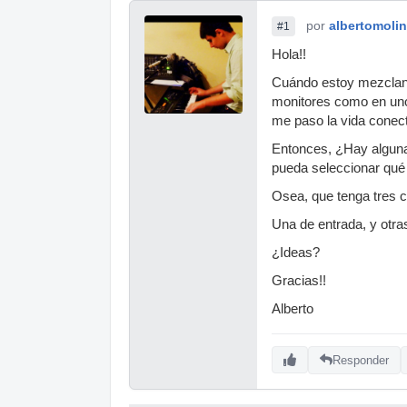
por
albertomoli
#1
Hola!!
Cuándo estoy mezcland
monitores como en uno
me paso la vida conec
Entonces, ¿Hay alguna 
pueda seleccionar qué
Osea, que tenga tres 
Una de entrada, y otras
¿Ideas?
Gracias!!
Alberto
Responder