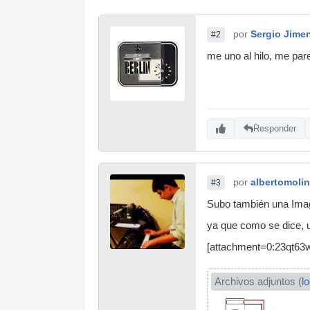
por
Sergio Jime
#2
me uno al hilo, me pare
Responder
por
albertomoli
#3
Subo también una Imag
ya que como se dice, 
[attachment=0:23qt63w
Archivos adjuntos (
l