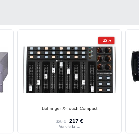
-32%
Behringer X-Touch Compact
217 €
320 €
Ver oferta
→