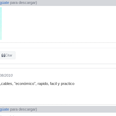
ogúate
para descargar)
Citar
/08/2010
cables, "económico", rapido, facil y practico
ogúate
para descargar)