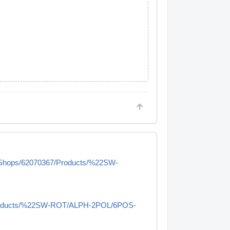
=/Shops/62070367/Products/%22SW-
7/Products/%22SW-ROT/ALPH-2POL/6POS-