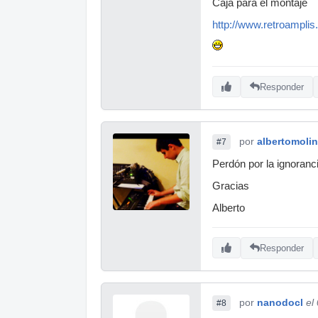
Caja para el montaje
http://www.retroampl
Responder
por
albertomoli
#7
Perdón por la ignoranc
Gracias
Alberto
Responder
por
nanodocl
el
#8