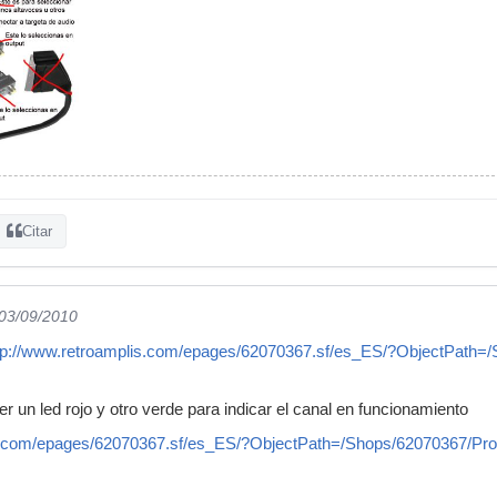
Citar
 03/09/2010
tp://www.retroamplis.com/epages/62070367.sf/es_ES/?ObjectPath
r un led rojo y otro verde para indicar el canal en funcionamiento
lis.com/epages/62070367.sf/es_ES/?ObjectPath=/Shops/6207036