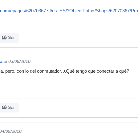
is.com/epages/62070367.sf/es_ES/?ObjectPath=/Shops/62070367/
Citar
na
el 03/09/2010
ia, pero, con lo del conmutador, ¿Qué tengo que conectar a qué?
Citar
 04/09/2010