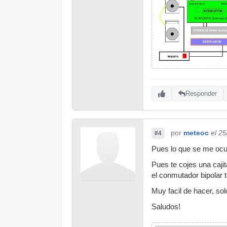
Responder
por
meteoc
el 2
#4
Pues lo que se me ocu
Pues te cojes una caj
el conmutador bipolar t
Muy facil de hacer, sol
Saludos!