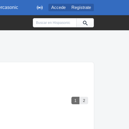

rcasonic
Accede
Regístrate
1
2