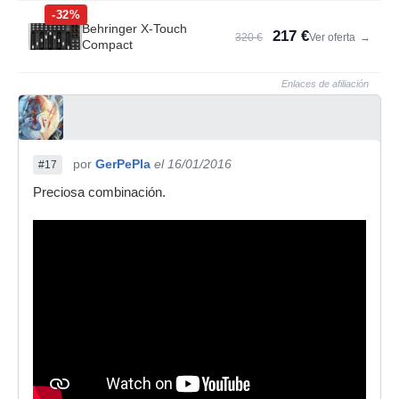
-32%
Behringer X-Touch
217 €
320 €
Ver oferta
→
Compact
Enlaces de afiliación
por
GerPePla
el 16/01/2016
#17
Preciosa combinación.