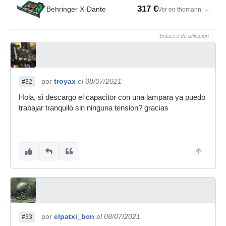
317 €
Behringer X-Dante
Ver en thomann
→
Enlaces de afiliación
por
troyax
el 08/07/2021
#32
Hola, si descargo el capacitor con una lampara ya puedo
trabajar tranquilo sin ninguna tension? gracias
por
elpatxi_bcn
el 08/07/2021
#33