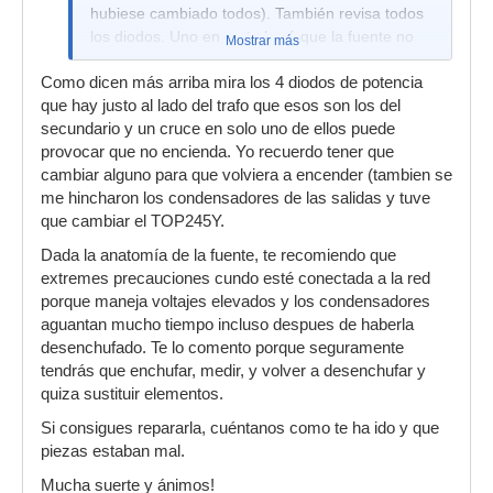
hubiese cambiado todos). También revisa todos
los diodos. Uno en corto hará que la fuente no
Mostrar más
arranque.
Como dicen más arriba mira los 4 diodos de potencia
que hay justo al lado del trafo que esos son los del
secundario y un cruce en solo uno de ellos puede
provocar que no encienda. Yo recuerdo tener que
cambiar alguno para que volviera a encender (tambien se
me hincharon los condensadores de las salidas y tuve
que cambiar el TOP245Y.
Dada la anatomía de la fuente, te recomiendo que
extremes precauciones cundo esté conectada a la red
porque maneja voltajes elevados y los condensadores
aguantan mucho tiempo incluso despues de haberla
desenchufado. Te lo comento porque seguramente
tendrás que enchufar, medir, y volver a desenchufar y
quiza sustituir elementos.
Si consigues repararla, cuéntanos como te ha ido y que
piezas estaban mal.
Mucha suerte y ánimos!