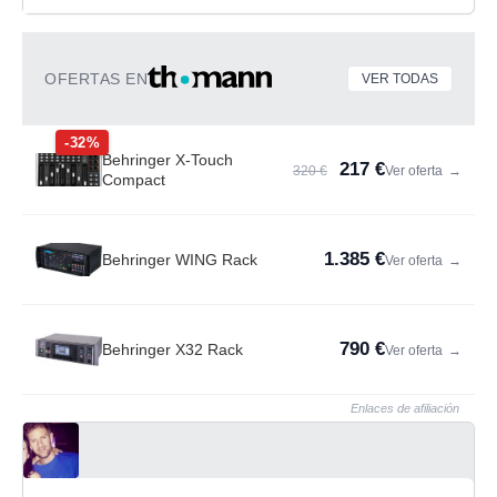
OFERTAS EN
VER TODAS
-32%
Behringer X-Touch
217 €
320 €
Ver oferta
→
Compact
1.385 €
Behringer WING Rack
Ver oferta
→
790 €
Behringer X32 Rack
Ver oferta
→
Enlaces de afiliación