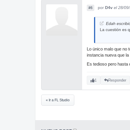
por
D4v
el 28/09
#6
Edah escribi
La cuestión es q
Lo único malo que no t
instancia nueva que la
Es tedioso pero hasta 
1
Responder
« Ir a FL Studio