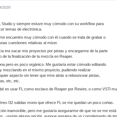
9/2020
 FL Studio y siempre estuve muy cómodo con su workflow para
cer temas de electrónica.
 me encuentro muy cómodo con él cuando se trata de grabar o
gunas cuestiones relativas al mixer.
ía era sacar mis proyectos por pistas y encargarme de la parte
o de la finalización de la mezcla en Reaper.
na pero es poco orgánico. Me gustaría estar cómodo editando
 y mezclando en el mismo proyecto, pudiendo realizar
quier aspecto sin tener que irme atrás a rebouncear pistas,
s, etc, etc.
obé es usar FL como esclavo de Reaper por Rewire, o como VSTi mult
téreo /32 salidas mono que ofrece FL se me quedan un poco cortas.
ación inamovible, pero me gustaría asegurarme de que no se me está
es, ¿existe alguna opción, aunque requiera de un complemento de te