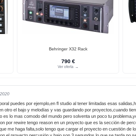
Behringer X32 Rack
790 €
Ver oferta
→
/2020
al puedes por ejemplo,en fl studio al tener limitadas esas salidas,h
en otro el bajo y melodías y vas guardando por proyectos,cuando tie
no es lo mas comodo del mundo pero solventa un poco tu problema,y
leton por rewire tengo reason en un proyecto que es la sección de per
 que me haga falta,solo tengo que cargar el proyecto en cuestión de l
on el proyecto percusión y bajo,son 3 segundos lo que se tarda,no se