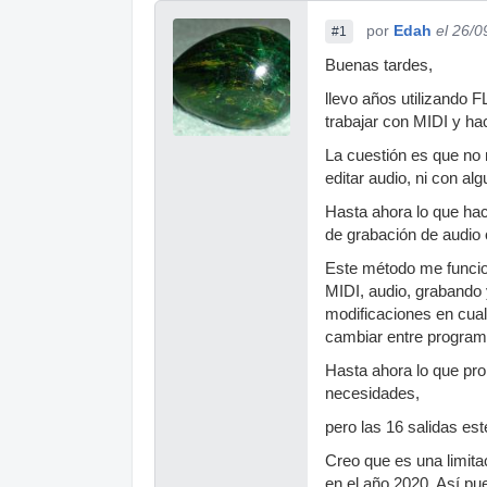
por
Edah
el 26/0
#1
Buenas tardes,
llevo años utilizando
trabajar con MIDI y ha
La cuestión es que no
editar audio, ni con al
Hasta ahora lo que hac
de grabación de audio 
Este método me funcio
MIDI, audio, grabando
modificaciones en cual
cambiar entre programa
Hasta ahora lo que pr
necesidades,
pero las 16 salidas es
Creo que es una limit
en el año 2020. Así pu