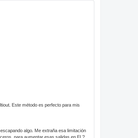
iout. Este método es perfecto para mis
 escapando algo. Me extraña esa limitación
rceros, para aumentar esas salidas en FL?