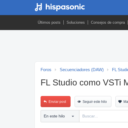
Últimos posts
Soluciones
Consejos de compra
Foros
Secuenciadores (DAW)
FL Studi
FL Studio como VSTi Mu
Enviar post
Seguir este hilo
Ma