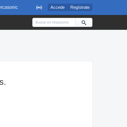

rcasonic
Accede
Regístrate
s.