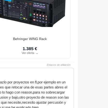
Behringer WING Rack
1.385 €
Ver oferta
→
Enlaces de afiliación
azlo por proyectos en fl,por ejemplo en un
nes que retocar una de esas partes abres el
o lo hago con reason,para no sobrecargar
cusion y bajo,otro proyecto de reason son las
o que necesite,necesito ajustar percusión y
 si me he explicado bien.