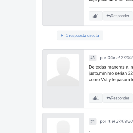
1
Responder
1 respuesta directa
por
D4v
el 27/09
#3
De todas maneras a Ima
justo,mínimo serian 32
como Vst y le pasara 
1
Responder
por
rt
el 27/09/2
#4
.