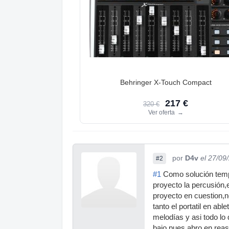
Behringer X-Touch Compact
217 €
320 €
Ver oferta
→
por
D4v
el 27/09
#2
#1
Como solución tempor
proyecto la percusión,
proyecto en cuestion,
tanto el portatil en ab
melodías y asi todo lo
bajo pues abro en reas