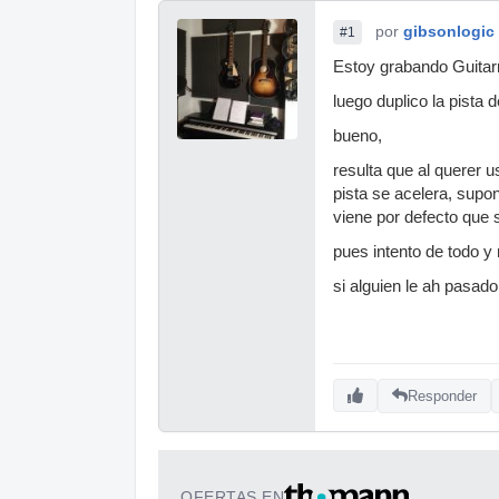
por
gibsonlogic
#1
Estoy grabando Guitarr
luego duplico la pista 
bueno,
resulta que al querer u
pista se acelera, supo
viene por defecto que 
pues intento de todo y
si alguien le ah pasado
Responder
OFERTAS EN