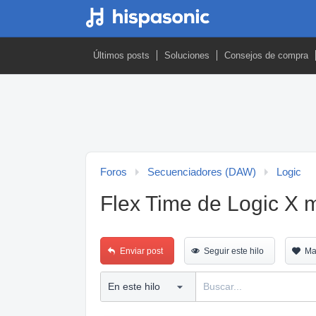
Últimos posts
Soluciones
Consejos de compra
Foros
Secuenciadores (DAW)
Logic
Flex Time de Logic X m
Enviar post
Seguir este hilo
Ma