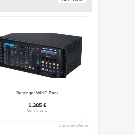
Behringer WING Rack
1.385 €
Ver oferta
→
Enlaces de afiliación