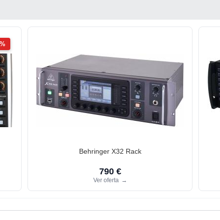
2%
Behringer X32 Rack
790 €
Ver oferta
→