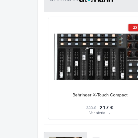
-3
Behringer X-Touch Compact
217 €
320 €
Ver oferta
→