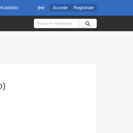

rcasonic
Accede
Regístrate
o)