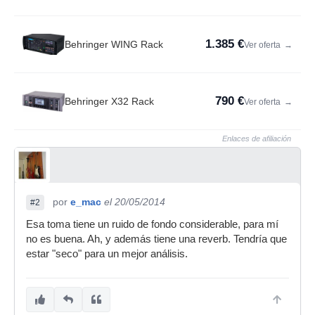
1.385 €
Behringer WING Rack
Ver oferta
→
790 €
Behringer X32 Rack
Ver oferta
→
Enlaces de afiliación
por
e_mac
el 20/05/2014
#2
Esa toma tiene un ruido de fondo considerable, para mí
no es buena. Ah, y además tiene una reverb. Tendría que
estar "seco" para un mejor análisis.