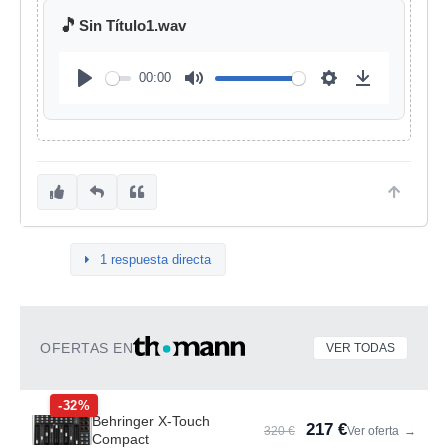
🎵
Sin Título1.wav
00:00
1 respuesta directa
OFERTAS EN
VER TODAS
-32%
Behringer X-Touch
217 €
320 €
Ver oferta
→
Compact