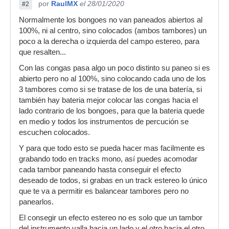
por
RaulMX
el 28/01/2020
#2
Normalmente los bongoes no van paneados abiertos al
100%, ni al centro, sino colocados (ambos tambores) un
poco a la derecha o izquierda del campo estereo, para
que resalten...
Con las congas pasa algo un poco distinto su paneo si es
abierto pero no al 100%, sino colocando cada uno de los
3 tambores como si se tratase de los de una batería, si
también hay bateria mejor colocar las congas hacia el
lado contrario de los bongoes, para que la bateria quede
en medio y todos los instrumentos de percución se
escuchen colocados.
Y para que todo esto se pueda hacer mas facilmente es
grabando todo en tracks mono, así puedes acomodar
cada tambor paneando hasta conseguir el efecto
deseado de todos, si grabas en un track estereo lo único
que te va a permitir es balancear tambores pero no
panearlos.
El consegir un efecto estereo no es solo que un tambor
del instrumento valla hacia un lado y el otro hacia el otro,