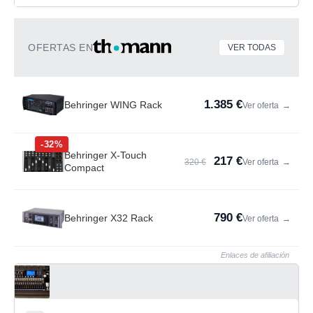
OFERTAS EN
VER TODAS
1.385 €
Behringer WING Rack
Ver oferta
→
-32%
Behringer X-Touch
217 €
320 €
Ver oferta
→
Compact
790 €
Behringer X32 Rack
Ver oferta
→
Enlaces de afiliación