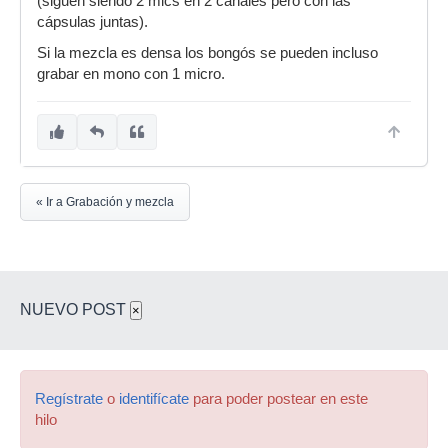
(siguen siendo 2 mics en 2 canales pero con las
cápsulas juntas).
Si la mezcla es densa los bongós se pueden incluso
grabar en mono con 1 micro.
« Ir a Grabación y mezcla
NUEVO POST
×
Regístrate
o
identifícate
para poder postear en este
hilo