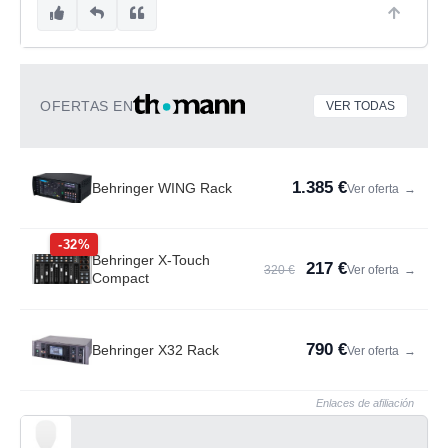
OFERTAS EN
VER TODAS
1.385 €
Behringer WING Rack
Ver oferta
→
-32%
Behringer X-Touch
217 €
320 €
Ver oferta
→
Compact
790 €
Behringer X32 Rack
Ver oferta
→
Enlaces de afiliación