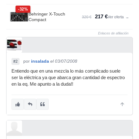
-32%
Behringer X-Touch
217 €
320 €
Ver oferta
→
Compact
Enlaces de afiliación
por
insalada
el 03/07/2008
#2
Entiendo que en una mezcla lo más complicado suele
ser la eléctrica ya que abarca gran cantidad de espectro
en la eq. Me apunto a la duda!!