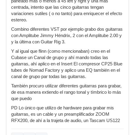
paneado más o menos a 45 left y right y una más
centrada, intento que las cinco guitarras tengan
variaciones sutiles ( o no tanto) para enriquecer el efecto
estereo.
Combino diferentes VST por ejemplo grabo dos guitarras
con Amplitube Jimmy Héndrix, 2 con el Amplitube 2.00 y
y la última con Guitar Rig 3.
Y al igual que flinn (como mencionaban) creo en el
Cubase un Canal de grupo y ahí mando todas las
guitarras, ahí aplico en el Insert El compresor CP25 Blue
tubes de Nomad Factory y aplico una EQ también en el
canal de grupo par todas las guitarras.
También procuro utilizar diferentes guitarras para grabar,
de esa manera extiendo el rango tonal y tímbrico lo más
que puedo
PD Lo único que utilizo de hardware para grabar mis
guitarras, es un cable y un preamplificador ZOOM
RFX200, de ahí a la trajeta de audio, un Tascam US122