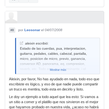
por
Leosonar
el 04/07/2008
#8
aleixin escribió:
Estado de las cuerdas, pua, interpretacion,
guitarra, pedales, cables, cabezal, pantalla,
micro, posicion de micro, previo, ganancia,
conversor AD, panorama, eq, compresion,
reverb, etc. Todo esto es determinante, i el
Mostrar más
equilibrio perfecto entre todo eso es lo que
Aleixin, por favor, No has ayudado en nada, todo eso que
determina un buen sonido. Nadie te va a poder
escribiste es lógico, y eso de que nadie puede compartir
dar un truco para que suene brutal, es una
un truco es mentira, todo esta en decirlo y listo.
convinacion de todas esas cosas, i mucho mas.
Experiencia, horas horas i mas horas i mucho
Le doy un ejemplo a todo aquel que lea esto: Si vamos a
oído.
un sitio a comer y el platillo que nos sirvieron es el mejor
que hayamos probado en nuestra vida, ¿acaso no habrá