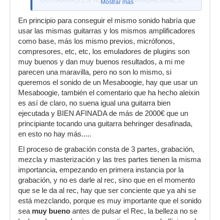
GUITARRAS EN NUESTRAS GRABACIONES.
Mostrar más
¿HAY QUE ADQUIRIR PROCESADORES DE
En principio para conseguir el mismo sonido habría que
EFECTOS DEDICADOS PARA LA GUITARRA
usar las mismas guitarras y los mismos amplificadores
PARA LOGRARLO?
como base, más los mismo previos, micrófonos,
¿ES CUESTIÓN DE ALGÚN PROCESO EN LA
compresores, etc, etc, los emuladores de plugins son
MEZCLA QUE LE DA ESA BELLEZA Y VIDA A
muy buenos y dan muy buenos resultados, a mi me
LAS GUITARRAS?
parecen una maravilla, pero no son lo mismo, si
queremos el sonido de un Mesaboogie, hay que usar un
PORQUE HAY QUE SER CONCIENTE QUE EL
Mesaboogie, también el comentario que ha hecho aleixin
SONIDO QUE ELLOS TIENEN EN VIVO ES MUY
es así de claro, no suena igual una guitarra bien
DIFERENTE QUE EN LA GRABACIÓN, EN LA
ejecutada y BIEN AFINADA de más de 2000€ que un
GRABACIÓN TODO SUENA MAS ACOMODADO,
principiante tocando una guitarra behringer desafinada,
MÁS BONITO (HABLANDO ESPECÍFICAMENTE
en esto no hay más.....
DE LAS GUITARRAS) EN CAMBIO EN VIVO ES
TODO MÁS VIOLENTO.
El proceso de grabación consta de 3 partes, grabación,
mezcla y masterización y las tres partes tienen la misma
importancia, empezando en primera instancia por la
grabación, y no es darle al rec, sino que en el momento
que se le da al rec, hay que ser conciente que ya ahi se
está mezclando, porque es muy importante que el sonido
sea
muy bueno
antes de pulsar el Rec, la belleza no se