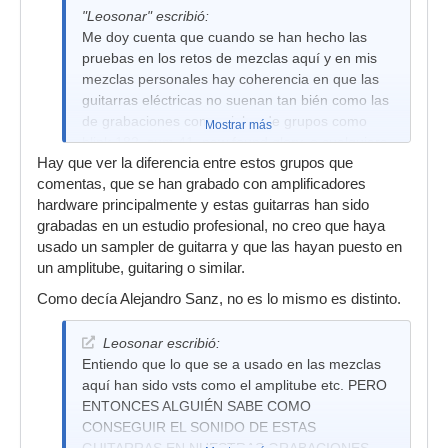
"Leosonar" escribió:
Me doy cuenta que cuando se han hecho las
pruebas en los retos de mezclas aquí y en mis
mezclas personales hay coherencia en que las
guitarras eléctricas no suenan tan bién como las
de grabaciones comerciales de grupos como
Mostrar más
blink 182, sum 41, new found glory, o cualquiera
Hay que ver la diferencia entre estos grupos que
que se les ocurra que sea reconocido que
comentas, que se han grabado con amplificadores
graben en muy buenos estudios, "ES COMO
hardware principalmente y estas guitarras han sido
QUE LES FALTA ESPACIO, FUERZA,
grabadas en un estudio profesional, no creo que haya
POTENCIA, Y BELLEZA A LA GUITARRA EN
usado un sampler de guitarra y que las hayan puesto en
COMPARACIÓN A ELLOS]
un amplitube, guitaring o similar.
Como decía Alejandro Sanz, no es lo mismo es distinto.
Leosonar escribió:
Entiendo que lo que se a usado en las mezclas
aquí han sido vsts como el amplitube etc. PERO
ENTONCES ALGUIÉN SABE COMO
CONSEGUIR EL SONIDO DE ESTAS