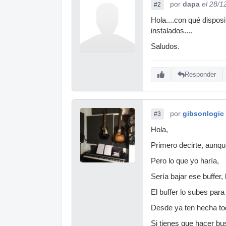
por
dapa
el 28/1
#2
Hola....con qué dispos
instalados....
Saludos.
Responder
por
gibsonlogic
#3
Hola,
Primero decirte, aunqu
Pero lo que yo haría,
Sería bajar ese buffer
El buffer lo subes par
Desde ya ten hecha tod
Si tienes que hacer bu