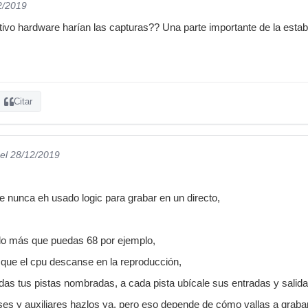
2/2019
itivo hardware harían las capturas?? Una parte importante de la esta
Citar
el 28/12/2019
e nunca eh usado logic para grabar en un directo,
, lo más que puedas 68 por ejemplo,
a que el cpu descanse en la reproducción,
as tus pistas nombradas, a cada pista ubícale sus entradas y salida
ses y auxiliares hazlos ya, pero eso depende de cómo vallas a grabar