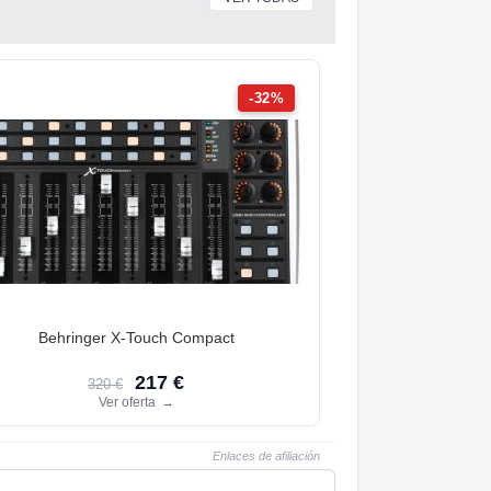
-32%
Behringer X-Touch Compact
217 €
320 €
Ver oferta
→
Enlaces de afiliación