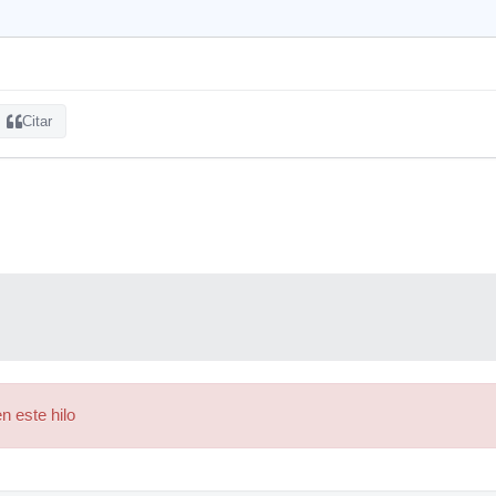
Citar
n este hilo