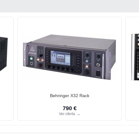
Behringer X32 Rack
790 €
Ver oferta
→