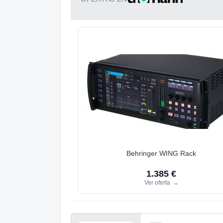
Behringer WING Rack
1.385 €
Ver oferta
→