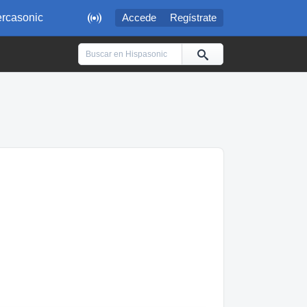

rcasonic
Accede
Regístrate