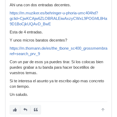
Ahi una con dos entradas decentes.
https://m.muziker.es/behringer-u-phoria-umc404hd?
gclid=CjwKCAjw6ZLOBRALEiwAxzyCWxL9POGhfL8Ha9mH
9D1BoCjkUQAvD_BwE
Esta de 4 entradas.
Y unos micros baratos decentes?
https://m.thomann.de/es/the_tbone_sc400_grossmembranmik
ref=search_prv_9
Con un par de esos ya puedes tirar. Si los colocas bien
puedes grabar a tu banda para hacer bocetillos de
vuestros temas.
Si te interesa el asunto ya te escribo algo mas concreto
con tiempo.
Un saludo.