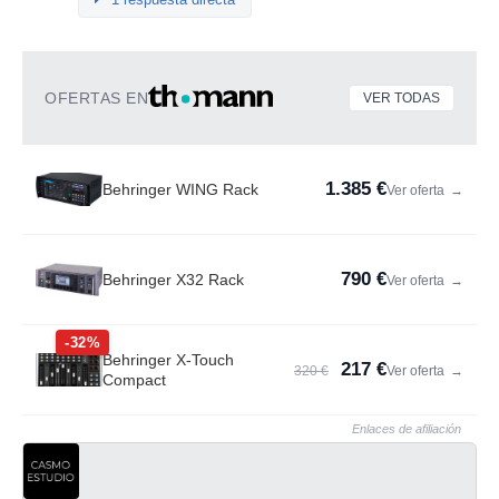
OFERTAS EN
VER TODAS
1.385 €
Behringer WING Rack
Ver oferta
→
790 €
Behringer X32 Rack
Ver oferta
→
-32%
Behringer X-Touch
217 €
320 €
Ver oferta
→
Compact
Enlaces de afiliación