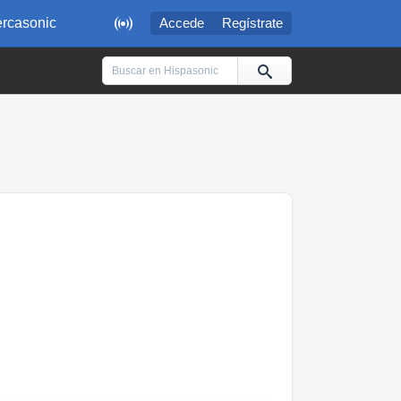

rcasonic
Accede
Regístrate