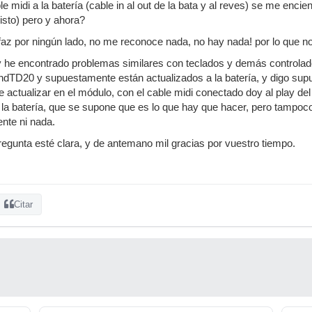
 midi a la batería (cable in al out de la bata y al reves) se me encie
listo) pero y ahora?
rfaz por ningún lado, no me reconoce nada, no hay nada! por lo que no
 he encontrado problemas similares con teclados y demás controlad
ndTD20 y supuestamente están actualizados a la batería, y digo sup
de actualizar en el módulo, con el cable midi conectado doy al play d
io la batería, que se supone que es lo que hay que hacer, pero tampo
nte ni nada.
egunta esté clara, y de antemano mil gracias por vuestro tiempo.
Citar