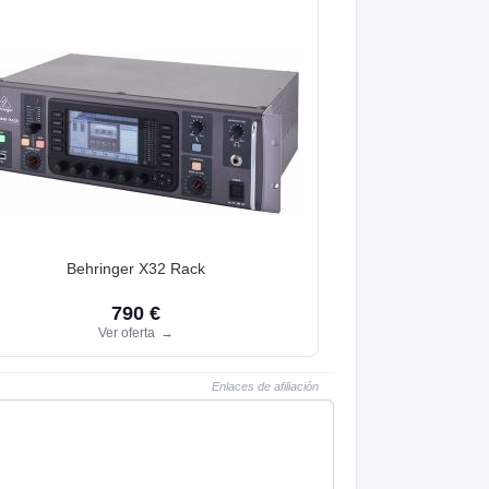
Behringer X32 Rack
790 €
Ver oferta
→
Enlaces de afiliación