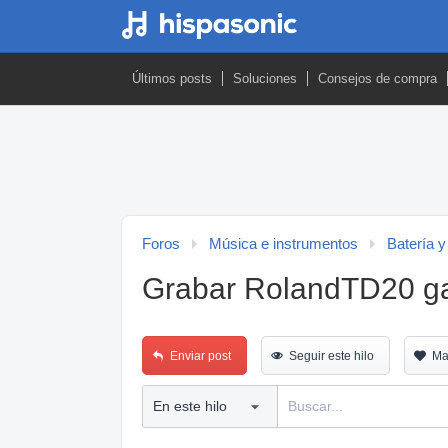
Últimos posts
Soluciones
Consejos de compra
Foros
Música e instrumentos
Batería y
Grabar RolandTD20 g
Enviar post
Seguir este hilo
Ma