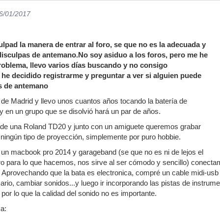
26/01/2017
lpad la manera de entrar al foro, se que no es la adecuada y
isculpas de antemano.No soy asiduo a los foros, pero me he
oblema, llevo varios días buscando y no consigo
o he decidido registrarme y preguntar a ver si alguien puede
as de antemano
de Madrid y llevo unos cuantos años tocando la batería de
 en un grupo que se disolvió hará un par de años.
de una Roland TD20 y junto con un amiguete queremos grabar
n ningún tipo de proyección, simplemente por puro hobbie.
 un macbook pro 2014 y garageband (se que no es ni de lejos el
o para lo que hacemos, nos sirve al ser cómodo y sencillo) conectam
. Aprovechando que la bata es electronica, compré un cable midi-usb 
sario, cambiar sonidos...y luego ir incorporando las pistas de instrume
, por lo que la calidad del sonido no es importante.
a: