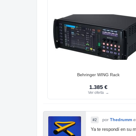
Behringer WING Rack
1.385 €
Ver oferta
→
por
Thedrumm
e
#2
Ya te respondí en su m