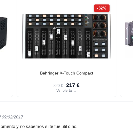
-32%
Behringer X-Touch Compact
217 €
320 €
Ver oferta
→
l 09/02/2017
omento y no sabemos si te fue útil o no.