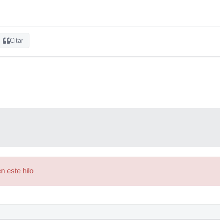
Citar
n este hilo