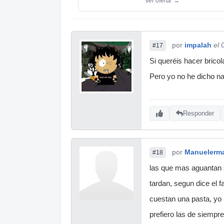
Ver oferta
→
por
impalah
el 
#17
Si queréis hacer bricol
Pero yo no he dicho na
Responder
por
Manuelerm
#18
las que mas aguantan 
tardan, segun dice el 
cuestan una pasta, yo
prefiero las de siempre