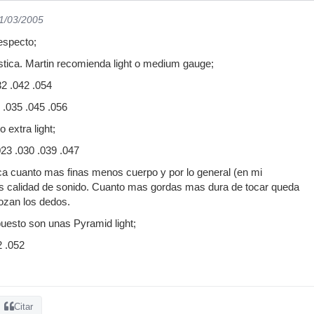
01/03/2005
respecto;
stica. Martin recomienda light o medium gauge;
32 .042 .054
 .035 .045 .056
 extra light;
023 .030 .039 .047
ca cuanto mas finas menos cuerpo y por lo general (en mi
s calidad de sonido. Cuanto mas gordas mas dura de tocar queda
rozan los dedos.
puesto son unas Pyramid light;
2 .052
Citar