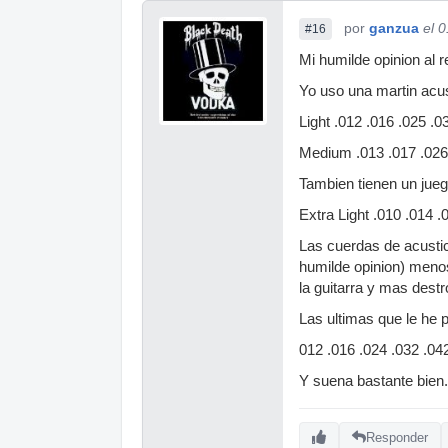
por
ganzua
el 
#16
Mi humilde opinion al 
Yo uso una martin acu
Light .012 .016 .025 .0
Medium .013 .017 .026
Tambien tienen un juego
Extra Light .010 .014 .
Las cuerdas de acusti
humilde opinion) meno
la guitarra y mas dest
Las ultimas que le he 
012 .016 .024 .032 .04
Y suena bastante bien.
Responder