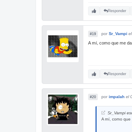
Responder
por
Sr_Vampi
e
#19
A mí, como que me da c
Responder
por
impalah
el 
#20
Sr_Vampi esc
A mí, como que m