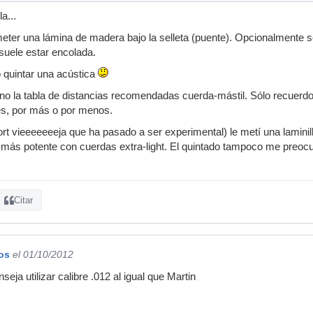
a...
eter una lámina de madera bajo la selleta (puente). Opcionalmente s
 suele estar encolada.
 quintar una acústica
o la tabla de distancias recomendadas cuerda-mástil. Sólo recuerd
es, por más o por menos.
rt vieeeeeeeja que ha pasado a ser experimental) le metí una lamini
a más potente con cuerdas extra-light. El quintado tampoco me preoc
Citar
os
el 01/10/2012
ja utilizar calibre .012 al igual que Martin