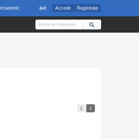

rcasonic
Accede
Regístrate
1
2