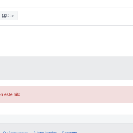
Citar
n este hilo