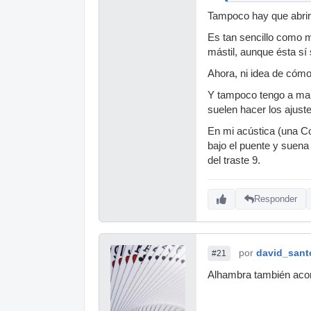
Tampoco hay que abrirl
Es tan sencillo como m
mástil, aunque ésta sí
Ahora, ni idea de cómo
Y tampoco tengo a man
suelen hacer los ajust
En mi acústica (una Co
bajo el puente y suen
del traste 9.
Responder
por
david_sant
#21
Alhambra también aconse