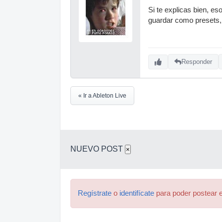
Si te explicas bien, es
guardar como presets,
Responder
« Ir a Ableton Live
NUEVO POST
×
Regístrate
o
identifícate
para poder postear e