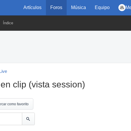
Artículos
Foros
Música
Equipo
Me
Índice
Live
n clip (vista session)
rcar como favorito