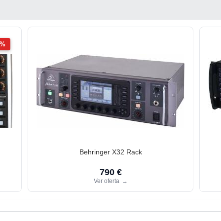
2%
Behringer X32 Rack
790 €
Ver oferta
→