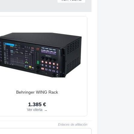
Behringer WING Rack
1.385 €
Ver oferta
→
Enlaces de afiliación