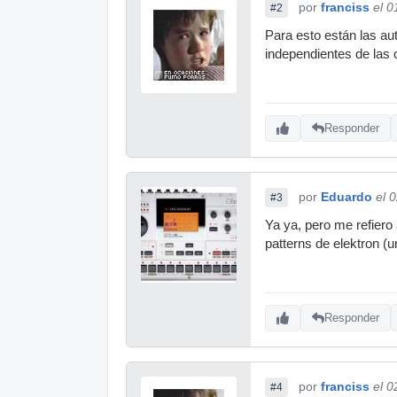
por
franciss
el 0
#2
Para esto están las au
independientes de las o
Responder
por
Eduardo
el 
#3
Ya ya, pero me refiero
patterns de elektron (
Responder
por
franciss
el 0
#4