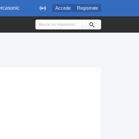

rcasonic
Accede
Regístrate