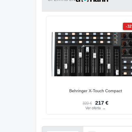
-3
Behringer X-Touch Compact
217 €
320 €
Ver oferta
→