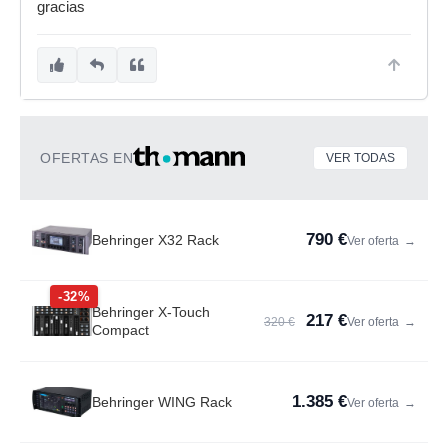
gracias
OFERTAS EN
VER TODAS
790 €
Behringer X32 Rack
Ver oferta
→
-32%
Behringer X-Touch
217 €
320 €
Ver oferta
→
Compact
1.385 €
Behringer WING Rack
Ver oferta
→