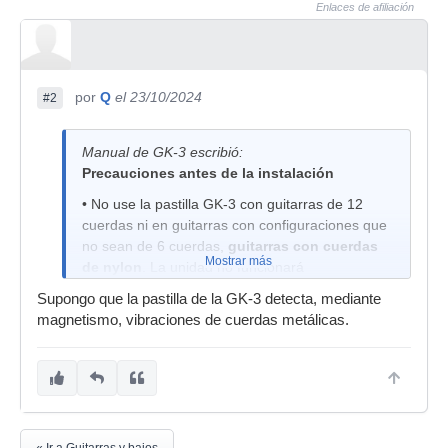
Enlaces de afiliación
por
Q
el 23/10/2024
#2
Manual de GK-3 escribió:
Precauciones antes de la instalación
• No use la pastilla GK-3 con guitarras de 12
cuerdas ni en guitarras con configuraciones que
no sean de 6 cuerdas,
guitarras con cuerdas
Mostrar más
de nylon
. La unidad no funcionará
correctamente en este tipo de instrumentos.
Supongo que la pastilla de la GK-3 detecta, mediante
magnetismo, vibraciones de cuerdas metálicas.