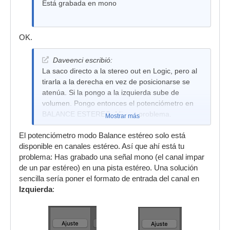
Está grabada en mono
OK.
Daveenci escribió:
La saco directo a la stereo out en Logic, pero al
tirarla a la derecha en vez de posicionarse se
atenúa. Si la pongo a la izquierda sube de
volumen. Pongo entonces el potenciómetro en
BALANCE ESTEREO. Mismo problema.
Mostrar más
El potenciómetro modo Balance estéreo solo está
disponible en canales estéreo. Así que ahí está tu
problema: Has grabado una señal mono (el canal impar
de un par estéreo) en una pista estéreo. Una solución
sencilla sería poner el formato de entrada del canal en
Izquierda
: