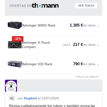
OFERTAS EN
VER TODAS
1.385 €
Behringer WING Rack
Ver oferta
→
-32%
Behringer X-Touch
217 €
320 €
Ver oferta
→
Compact
790 €
Behringer X32 Rack
Ver oferta
→
Enlaces de afiliación
por
Dogbert
el 22/07/2024
#2
Revisa cuidadosamente los ruteos y también revisa las