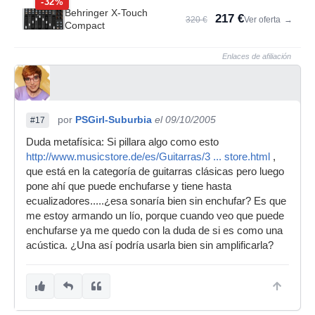
-32%
Behringer X-Touch
217 €
320 €
Ver oferta
→
Compact
Enlaces de afiliación
por
PSGirl-Suburbia
el 09/10/2005
#17
Duda metafísica: Si pillara algo como esto
http://www.musicstore.de/es/Guitarras/3 ... store.html
,
que está en la categoría de guitarras clásicas pero luego
pone ahí que puede enchufarse y tiene hasta
ecualizadores.....¿esa sonaría bien sin enchufar? Es que
me estoy armando un lío, porque cuando veo que puede
enchufarse ya me quedo con la duda de si es como una
acústica. ¿Una así podría usarla bien sin amplificarla?