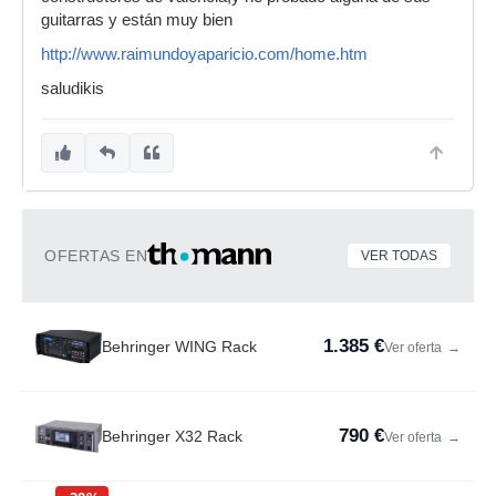
guitarras y están muy bien
http://www.raimundoyaparicio.com/home.htm
saludikis
OFERTAS EN
VER TODAS
1.385 €
Behringer WING Rack
Ver oferta
→
790 €
Behringer X32 Rack
Ver oferta
→